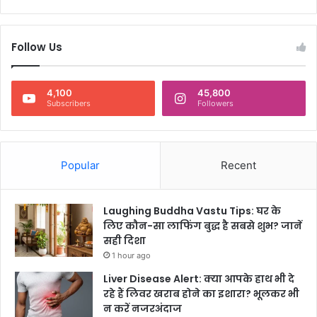
बो
ले
-
Follow Us
फु
ल
पै
4,100
45,800
सा
Subscribers
Followers
व
सू
ल
रो
Popular
Recent
म
-
कॉ
Laughing Buddha Vastu Tips: घर के
म
लिए कौन-सा लाफिंग बुद्ध है सबसे शुभ? जानें
सही दिशा
1 hour ago
Liver Disease Alert: क्या आपके हाथ भी दे
रहे हैं लिवर खराब होने का इशारा? भूलकर भी
न करें नजरअंदाज