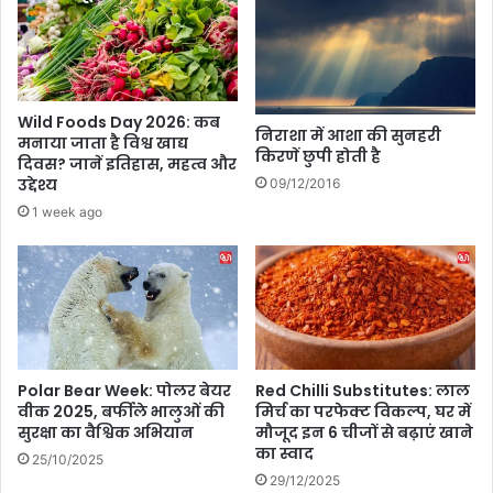
कॉ
म
प
र
फि
दा
Wild Foods Day 2026: कब
निराशा में आशा की सुनहरी
मनाया जाता है विश्व खाद्य
हु
किरणें छुपी होती है
दिवस? जानें इतिहास, महत्व और
ए
उद्देश्य
09/12/2016
फैं
स
1 week ago
,
कॉ
मे
डी
ने
जी
ता
Polar Bear Week: पोलर बेयर
Red Chilli Substitutes: लाल
दि
वीक 2025, बर्फीले भालुओं की
मिर्च का परफेक्ट विकल्प, घर में
ल
सुरक्षा का वैश्विक अभियान
मौजूद इन 6 चीजों से बढ़ाएं खाने
,
का स्वाद
25/10/2025
फैं
29/12/2025
स