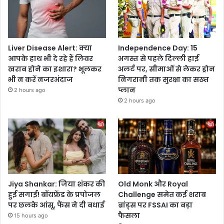
Liver Disease Alert: क्या
Independence Day: 15
आपके हाथ भी दे रहे हैं लिवर
अगस्त से पहले दिल्ली हाई
खराब होने का इशारा? भूलकर
अलर्ट पर, सीमाओं से लेकर ड्रोन
भी न करें नजरअंदाज
निगरानी तक सुरक्षा का सख्त
प्लान
2 hours ago
2 hours ago
Jiya Shankar: जिया शंकर की
Old Monk और Royal
हुई सगाई! बॉयफ्रेंड के प्रपोजल
Challenge समेत कई शराब
पर छलके आंसू, फैंस ने दी बधाई
ब्रांड्स पर FSSAI का बड़ा
फैसला
15 hours ago