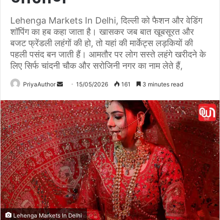
Lehenga Markets In Delhi, दिल्ली को फैशन और वेडिंग
शॉपिंग का हब कहा जाता है। खासकर जब बात खूबसूरत और
बजट फ्रेंडली लहंगों की हो, तो यहां की मार्केट्स लड़कियों की
पहली पसंद बन जाती हैं। आमतौर पर लोग सस्ते लहंगे खरीदने के
लिए सिर्फ चांदनी चौक और सरोजिनी नगर का नाम लेते हैं,
PriyaAuthor
S
15/05/2026
161
3 minutes read
e
n
d
a
n
e
m
a
i
l
Lehenga Markets In Delhi