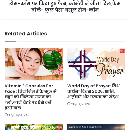
त
रोम-कॉम पर फिदा हुए फैंस, कॉमेडी ने जीता दिल,फैंस
u
,
r
बोले- फुल पैसा वसूल रोम-कॉम
त
W
ना
o
व
h
Related Articles
भी
D
हो
o
गा
:
क
आ
म
यु
ष्मा
न
खु
रा
Vitamin E Capsules For
World Day of Prayer: विश्व
ना
Face : विटामिन ई कैप्सूल से
प्रार्थना दिवस 2026, शांति,
की
चेहरे को मिलेगा गजब का
भाईचारे और एकता का संदेश
न
ग्लो,जानें चेहरे पर ऐसे करें
28/01/2026
ई
इस्तेमाल
रो
17/04/2024
म
-