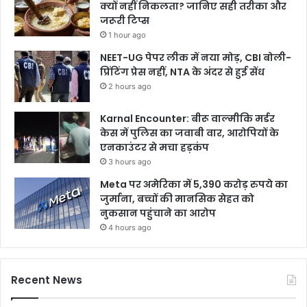
ल्फी
क्यों नहीं निकलता? जानिए सही तरीका और
सा
जरूरी टिप्स
झा
1 hour ago
की
NEET-UG पेपर लीक में नया मोड़, CBI बोली-
प्रिंटिंग प्रेस नहीं, NTA के अंदर से हुई सेंध
2 hours ago
Karnal Encounter: बीरू वाल्मीकि मर्डर
केस में पुलिस का जवाबी वार, आरोपियों के
एनकाउंटर से मचा हड़कंप
3 hours ago
Meta पर अमेरिका में 5,390 करोड़ रुपये का
जुर्माना, बच्चों की मानसिक सेहत को
नुकसान पहुंचाने का आरोप
4 hours ago
Recent News