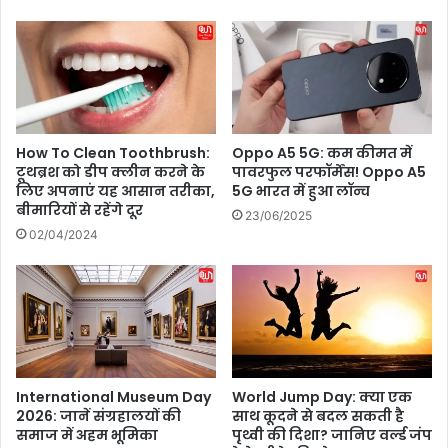
'
ज
ट्रे
ने
ल
फ्रां
र
स
का
के
ध
रा
मा
ष्ट्र
How To Clean Toothbrush:
Oppo A5 5G: कम कीमत में
के
प
टूथब्रश को डीप क्लीन करने के
पावरफुल परफॉर्मेंस! Oppo A5
दा
ति
लिए अपनाएं यह आसान तरीका,
5G भारत में हुआ लॉन्च
र
इ
बीमारियों से रहेंगे दूर
23/06/2025
खु
मै
02/04/2024
ला
नु
सा
ए
ल
मै
क्रों
से
की
International Museum Day
World Jump Day: क्या एक
मु
2026: जानें संग्रहालयों की
साथ कूदने से बदल सकती है
ला
समाज में अहम भूमिका
पृथ्वी की दिशा? जानिए वर्ल्ड जंप
का