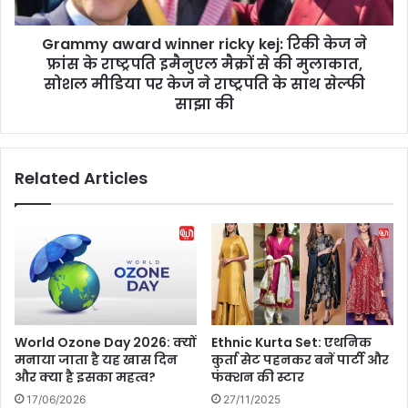
औ
w
र
a
जा
Grammy award winner ricky kej: रिकी केज ने
r
वे
फ्रांस के राष्ट्रपति इमैनुएल मैक्रों से की मुलाकात,
d
द
w
सोशल मीडिया पर केज ने राष्ट्रपति के साथ सेल्फी
जा
i
साझा की
फ
n
री
n
का
e
Related Articles
खौ
r
फ
r
ना
i
क
c
कि
k
र
y
दा
k
र
e
,
j
World Ozone Day 2026: क्यों
Ethnic Kurta Set: एथनिक
'
:
मनाया जाता है यह खास दिन
कुर्ता सेट पहनकर बनें पार्टी और
मो
रि
और क्या है इसका महत्व?
फंक्शन की स्टार
ह
की
17/06/2026
27/11/2025
रे
के