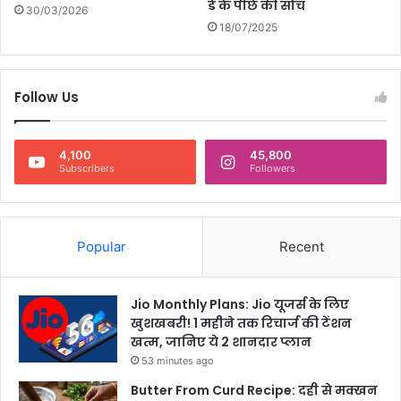
डे के पीछे की सोच
त
30/03/2026
18/07/2025
,
सो
श
ल
Follow Us
मी
डि
या
4,100
45,800
प
Subscribers
Followers
र
के
ज
ने
Popular
Recent
रा
ष्ट्र
प
Jio Monthly Plans: Jio यूजर्स के लिए
ति
खुशखबरी! 1 महीने तक रिचार्ज की टेंशन
के
खत्म, जानिए ये 2 शानदार प्लान
सा
53 minutes ago
थ
से
Butter From Curd Recipe: दही से मक्खन