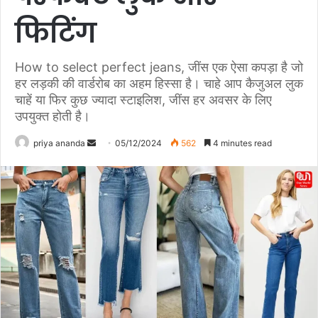
फिटिंग
How to select perfect jeans, जींस एक ऐसा कपड़ा है जो
हर लड़की की वार्डरोब का अहम हिस्सा है। चाहे आप कैजुअल लुक
चाहें या फिर कुछ ज्यादा स्टाइलिश, जींस हर अवसर के लिए
उपयुक्त होती है।
priya ananda
S
05/12/2024
562
4 minutes read
e
n
d
a
n
e
m
a
i
l