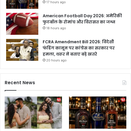
17 hours ago
l
'
American Football Day 2026: अमेरिकी
के
फुटबॉल के रोमांच और विरासत का जश्न
बा
18 hours ago
द
च
FCRA Amendment Bill 2026: विदेशी
म
फंडिंग कानून पर कांग्रेस का सरकार पर
क
हमला, थरूर ने बताए बड़े खतरे
ग
ई
20 hours ago
थी
कि
स्म
Recent News
त