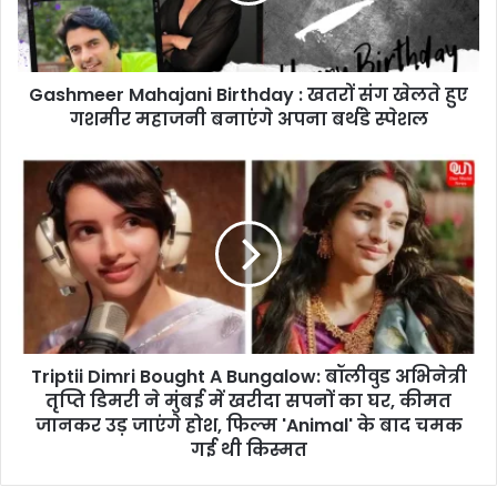
e
r
M
Gashmeer Mahajani Birthday : खतरों संग खेलते हुए
a
गशमीर महाजनी बनाएंगे अपना बर्थडे स्पेशल
h
a
j
T
a
r
n
i
i
p
B
t
i
i
r
i
t
D
h
i
d
Triptii Dimri Bought A Bungalow: बॉलीवुड अभिनेत्री
m
a
तृप्ति डिमरी ने मुंबई में खरीदा सपनों का घर, कीमत
r
y
i
जानकर उड़ जाएंगे होश, फिल्म 'Animal' के बाद चमक
:
B
गई थी किस्मत
ख
o
त
u