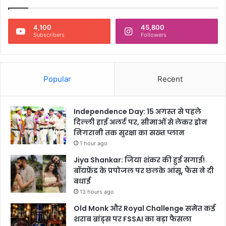
म
त
जा
4,100
45,800
न
Subscribers
Followers
क
र
उ
ड़
Popular
Recent
जा
एं
गे
Independence Day: 15 अगस्त से पहले
हो
दिल्ली हाई अलर्ट पर, सीमाओं से लेकर ड्रोन
श
निगरानी तक सुरक्षा का सख्त प्लान
,
1 hour ago
फि
Jiya Shankar: जिया शंकर की हुई सगाई!
ल्म
बॉयफ्रेंड के प्रपोजल पर छलके आंसू, फैंस ने दी
'
बधाई
A
n
13 hours ago
i
Old Monk और Royal Challenge समेत कई
m
शराब ब्रांड्स पर FSSAI का बड़ा फैसला
a