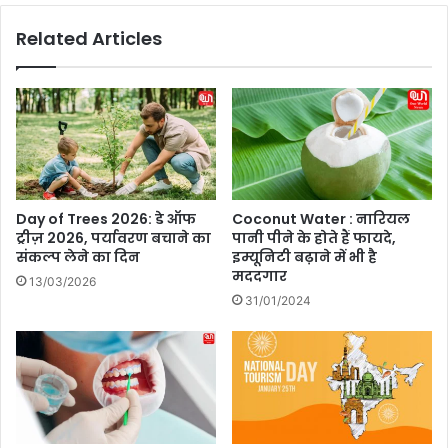
रों
g
Related Articles
सं
h
ग
t
खे
A
ल
B
ते
u
हु
n
ए
g
ग
a
श
l
Day of Trees 2026: डे ऑफ
Coconut Water : नारियल
मी
o
ट्रीज़ 2026, पर्यावरण बचाने का
पानी पीने के होते हैं फायदे,
र
w
संकल्प लेने का दिन
इम्यूनिटी बढ़ाने में भी है
म
:
मददगार
13/03/2026
हा
बॉ
31/01/2024
ज
ली
नी
वु
ब
ड
ना
अ
एं
भि
गे
ने
अ
त्री