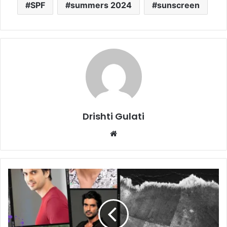
SPF
summers 2024
sunscreen
Drishti Gulati
We
bsi
te
G
a
s
h
m
e