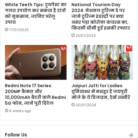
प
तृ
White Teeth Tips: टूथपेस्ट का
National Tourism Day
ना
प्ति
गलत उपयोग कर सकता है दांतों
2024: नेशनल टूरिज्म डे पर
ब
डि
को नुकसान, जानिए घरेलू
जाने टूरिज्म इंडस्ट्री पर क्या
र्थ
उपाय
असर पड़ा कोरोना वायरस का,
म
कितनी धीमी हुई इसकी रफ्तार
डे
री
17/01/2025
स्पे
ने
25/01/2024
श
मुं
ल
ब
ई
में
ख
री
दा
Redmi Note 17 Series:
Jaipuri Jutti for Ladies:
स
200MP कैमरा और
दुनियाभर में मशहूर हैं जयपुरी
प
10,000mAh बैटरी वाले Redmi
मोजे के ये डिजाइन, देखें तस्वीरें
नों
5G फोन, जानें पूरी डिटेल
30/01/2024
का
4 weeks ago
घ
र
,
की
Follow Us