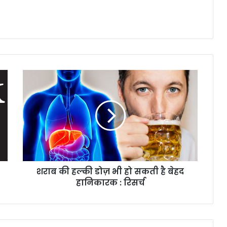
श
रा
ब
की
ह
ल्की
डो
ज़
भी
शराब की हल्की डोज़ भी हो सकती है बेहद
हो
हानिकारक : रिसर्च
स
क
ती
है
बे