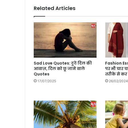
फ़ी
Related Articles
है
बे
ह
द
ही
फा
य
दे
मं
Sad Love Quotes: टूटे दिल की
Fashion Ess
द
आवाज़, दिल को छू जाने वाले
पर भी चार चांद
Quotes
तरीके से कर
17/07/2025
26/02/2024