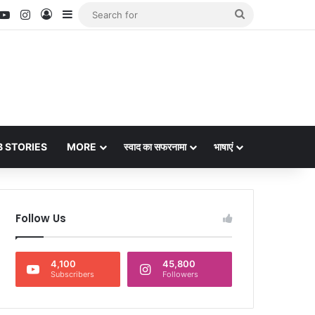
nterest
YouTube
Instagram
Log In
Sidebar
Search
for
 STORIES
MORE
स्वाद का सफरनामा
भाषाएं
Follow Us
4,100
45,800
Subscribers
Followers