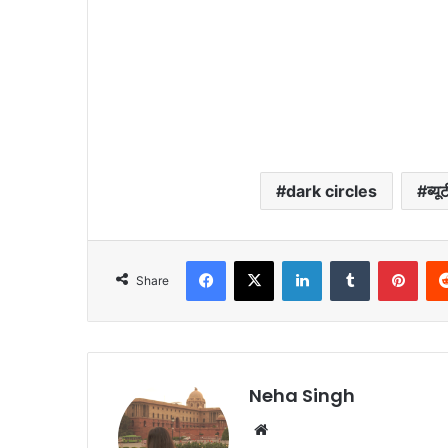
dark circles
ब्यू
Facebook
X
LinkedIn
Tumblr
Pinterest
Share
Neha Singh
We