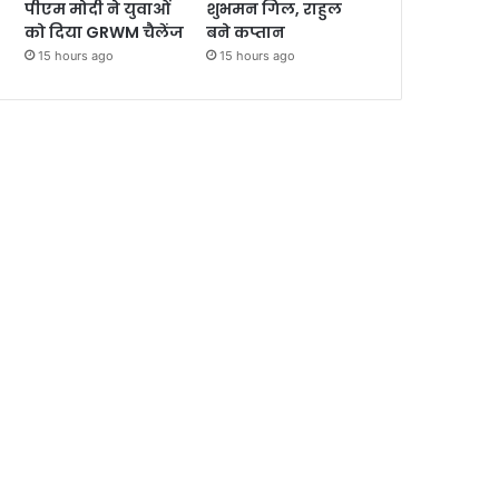
पीएम मोदी ने युवाओं
शुभमन गिल, राहुल
को दिया GRWM चैलेंज
बने कप्तान
15 hours ago
15 hours ago