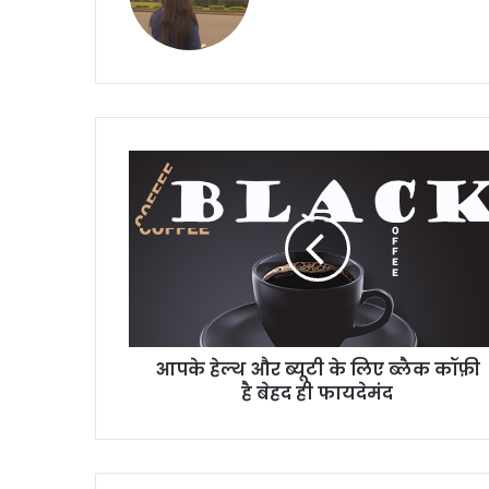
bsi
te
आ
प
के
हे
ल्थ
औ
र
ब्यू
टी
आपके हेल्थ और ब्यूटी के लिए ब्लैक कॉफ़ी
के
है बेहद ही फायदेमंद
लि
ए
ब्लै
क
कॉ