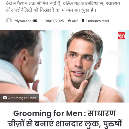
केवल फैशन तक सीमित नहीं है, बल्कि यह आत्मविश्वास, स्वास्थ्य
और पर्सनैलिटी को निखारने का माध्यम बन चुका है।
PriyaAuthor
S
08/07/2025
406
2 minutes read
e
n
d
a
n
e
m
a
i
l
Grooming for Men
Grooming for Men : साधारण
चीज़ों से बनाएं शानदार लुक, पुरुषों