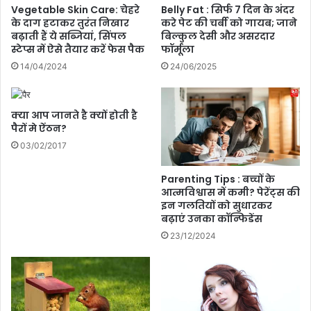
ब
Vegetable Skin Care: चेहरे
Belly Fat : सिर्फ 7 दिन के अंदर
त
ड़ा
के दाग हटाकर तुरंत निखार
करे पेट की चर्बी को गायब; जाने
क
अ
बढ़ाती हैं ये सब्जियां, सिंपल
बिल्कुल देसी और असरदार
,
स
स्टेप्स में ऐसे तैयार करें फेस पैक
फॉर्मूला
चॉ
र
14/04/2024
24/06/2025
क
,
ले
जा
ट
नि
क्या आप जानते है क्यों होती है
कै
ए
पैरों मे ऐंठन?
से
का
बे
03/02/2017
र्ब
ह
न
त
फु
Parenting Tips : बच्चों के
र
ट
आत्मविश्वास में कमी? पेरेंट्स की
ब
इन गलतियों को सुधारकर
प्रिं
बढ़ाएं उनका कॉन्फिडेंस
ना
ट
ती
क
23/12/2024
है
म
मू
क
ड
र
?
ने
के