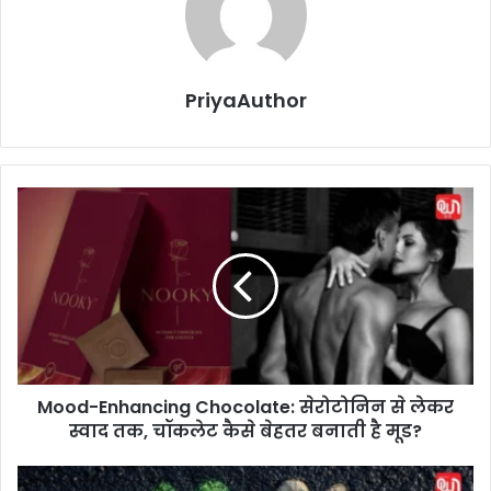
PriyaAuthor
M
o
o
d
-
E
n
h
a
Mood-Enhancing Chocolate: सेरोटोनिन से लेकर
n
स्वाद तक, चॉकलेट कैसे बेहतर बनाती है मूड?
c
i
n
C