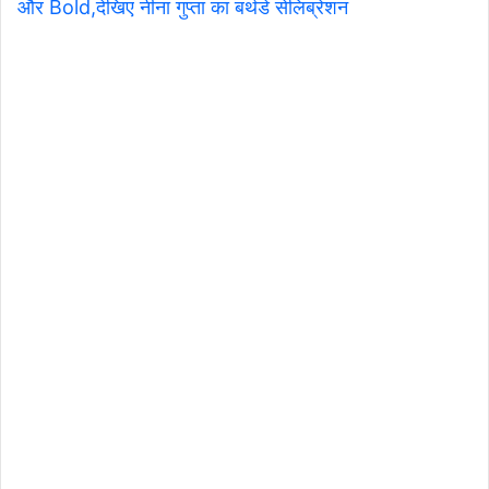
और Bold,देखिए नीना गुप्ता का बर्थडे सेलिब्रेशन