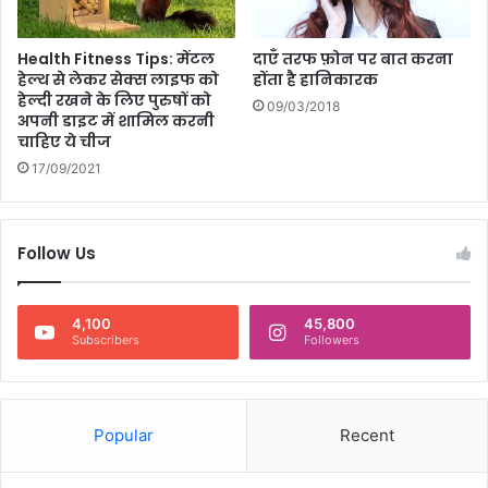
त
री
दाएँ तरफ फ़ोन पर बात करना
Health Fitness Tips: मेंटल
के
होंता है हानिकारक
हेल्थ से लेकर सेक्स लाइफ को
हेल्दी रखने के लिए पुरुषों को
09/03/2018
अपनी डाइट में शामिल करनी
चाहिए ये चीज
17/09/2021
Follow Us
4,100
45,800
Subscribers
Followers
Popular
Recent