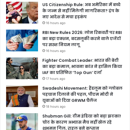
US Citizenship Rule: अब अमेरिका में बच्चे
के जन्म से नहीं मिलेगी नागरिकता? ट्रंप के
नए आदेश से मचा हड़कंप
16 hours ago
RBI New Rules 2026: लोन रिकवरी पर RBI
का बड़ा एक्शन, बदसलूकी करने वाले एजेंटों
पर सख्त नियम लागू
16 hours ago
Fighter Combat Leader: भारत की बेटी
का बड़ा कमाल, भावना कांत ने हासिल किया
IAF का प्रतिष्ठित ‘Top Gun’ दर्जा
17 hours ago
Swadeshi Movement: हैंडलूम को ग्लोबल
पहचान दिलाने की पहल, पीएम मोदी ने
युवाओं को दिया GRWM चैलेंज
18 hours ago
Shubman Gill: टीम इंडिया को बड़ा झटका!
चोट के कारण अभ्यास मैच नहीं खेल रहे
शुभमन गिल, राहुल बने कप्तान