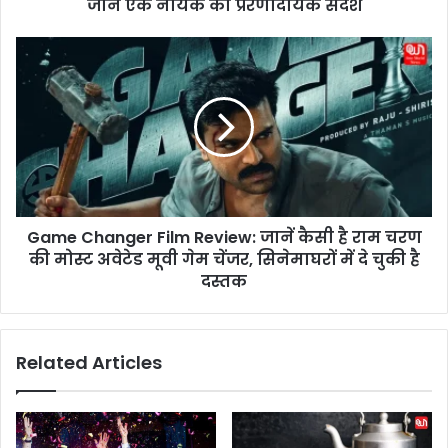
जाने एक नायक का प्रेरणादायक संदेश
a
n
a
G
n
a
d
m
a
e
:
C
स्वा
h
मी
a
वि
n
वे
g
का
Game Changer Film Review: जानें कैसी है राम चरण
e
नं
की मोस्ट अवेटेड मूवी गेम चेंजर, सिनेमाघरों में दे चुकी है
r
द
F
दस्तक
की
i
ज
l
यं
m
Related Articles
ती
R
,
e
जा
v
ने
i
ए
e