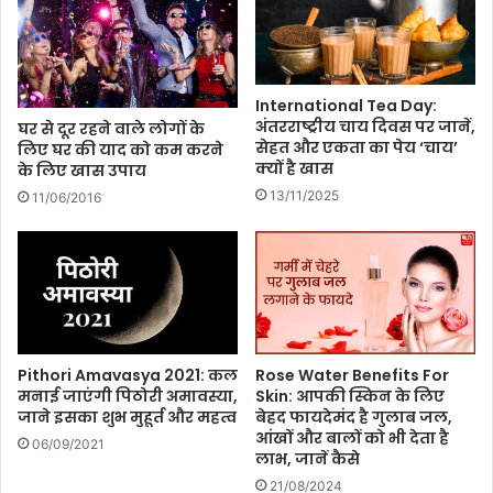
क
w
ना
:
य
जा
क
नें
International Tea Day:
का
कै
अंतरराष्ट्रीय चाय दिवस पर जानें,
घर से दूर रहने वाले लोगों के
प्रे
सी
सेहत और एकता का पेय ‘चाय’
लिए घर की याद को कम करने
र
है
क्यों है खास
के लिए खास उपाय
णा
रा
13/11/2025
11/06/2016
दा
म
य
च
क
र
सं
ण
दे
की
श
मो
स्ट
अ
Pithori Amavasya 2021: कल
Rose Water Benefits For
वे
मनाई जाएंगी पिठोरी अमावस्या,
Skin: आपकी स्किन के लिए
टे
जाने इसका शुभ मुहूर्त और महत्व
बेहद फायदेमंद है गुलाब जल,
आंखों और बालों को भी देता है
ड
06/09/2021
लाभ, जानें कैसे
मू
वी
21/08/2024