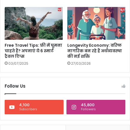
गे
म
चें
ज
र
,
सि
Free Travel Tips: फ्री में घूमना
Longevity Economy: वरिष्ठ
ने
चाहते हैं? अपनाएं ये 6 स्मार्ट
नागरिक बन रहे हैं अर्थव्यवस्था
मा
ट्रैवल टिप्स
की नई शक्ति
घ
03/07/2025
27/03/2026
रों
में
दे
चु
Follow Us
की
है
द
4,100
45,800
स्त
Subscribers
Followers
क