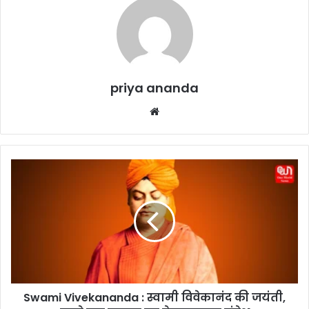
priya ananda
We
bsi
te
S
w
a
m
i
V
i
v
e
Swami Vivekananda : स्वामी विवेकानंद की जयंती,
k