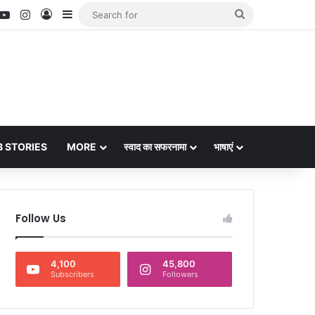
nterest
YouTube
Instagram
Log In
Sidebar
Search
for
 STORIES
MORE
स्वाद का सफरनामा
भाषाएं
Follow Us
4,100
45,800
Subscribers
Followers