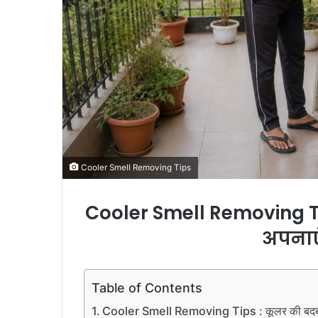
l
Cooler Smell Removing Tips
Cooler Smell Removing Ti
अपनाएं
Table of Contents
Cooler Smell Removing Tips : कूलर की बदबू हटा