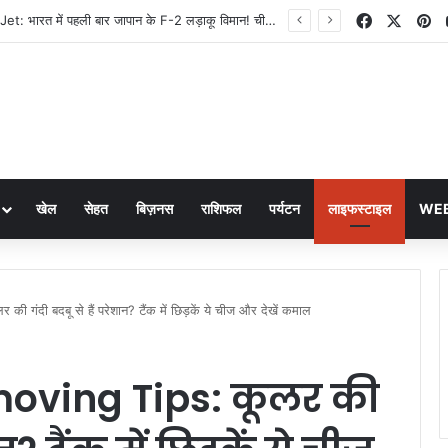
Facebook
X
Pi
The Traitors 2 में कौन अपना, कौन पराया? ट्रेलर ने खोले धोखे और सस्पेंस के राज
खेल
सेहत
बिज़नस
राशिफल
पर्यटन
लाइफस्टाइल
WEB
ंदी बदबू से हैं परेशान? टैंक में छिड़कें ये चीज और देखें कमाल
oving Tips: कूलर की