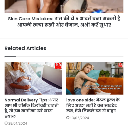
r
ई
e
को
M
क्यों
Skin Care Mistakes: रात की ये 5 आदतें बना सकती हैं
i
बं
आपकी त्वचा रूखी और बेजान, अभी करें सुधार
s
द
t
र
a
हें
k
Related Articles
गे
e
बैं
s
क
:
,
रा
क्या
त
है
की
छु
ये
ट्टी
5
का
आ
Normal Delivery Tips :अगर
love one side: मेंटल हेल्थ के
का
द
आप भी नॉर्मल डिलीवरी चाहती
लिए अच्छा नहीं है वन साइडेड
र
तें
हैं, तो इन बातों का रखें खास
लव, ऐसे निकले इस से बाहर
ण
ब
ख्याल
13/05/2024
?
ना
28/01/2024
घ
स