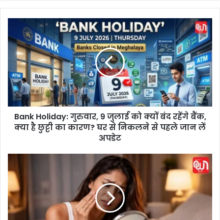
B
a
n
k
H
o
l
i
d
Bank Holiday: गुरुवार, 9 जुलाई को क्यों बंद रहेंगे बैंक,
a
क्या है छुट्टी का कारण? घर से निकलने से पहले जान लें
y
:
अपडेट
गु
रु
S
वा
k
र
i
,
n
9
C
जु
a
ला