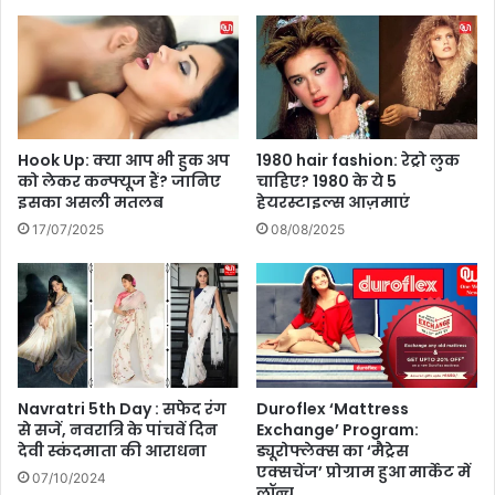
र
क
से
ती
नि
हैं
क
आ
ल
प
ने
की
से
त्व
Hook Up: क्या आप भी हुक अप
1980 hair fashion: रेट्रो लुक
प
चा
को लेकर कन्फ्यूज हैं? जानिए
चाहिए? 1980 के ये 5
ह
इसका असली मतलब
हेयरस्टाइल्स आज़माएं
रू
ले
खी
17/07/2025
08/08/2025
जा
औ
न
र
लें
बे
अ
जा
प
न
डे
,
ट
अ
Navratri 5th Day : सफेद रंग
Duroflex ‘Mattress
भी
से सजें, नवरात्रि के पांचवें दिन
Exchange’ Program:
क
देवी स्कंदमाता की आराधना
ड्यूरोफ्लेक्‍स का ‘मैट्रेस
रें
एक्‍सचेंज’ प्रोग्राम हुआ मार्केट में
07/10/2024
सु
लॉन्च