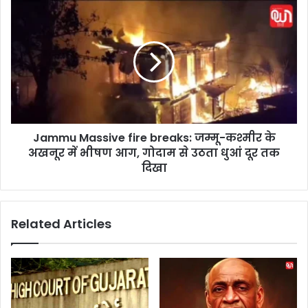
a
J
g
a
e
m
P
m
o
u
l
M
i
a
c
s
y
s
:
Jammu Massive fire breaks: जम्मू-कश्मीर के
i
छा
अखनूर में भीषण आग, गोदाम से उठता धुआं दूर तक
v
त्रों
e
दिखा
के
f
लि
i
ए
r
Related Articles
ब
e
ड़ा
b
ब
r
द
e
ला
a
व
k