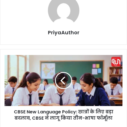
PriyaAuthor
C
B
S
E
N
e
w
L
a
CBSE New Language Policy: छात्रों के लिए बड़ा
n
बदलाव, CBSE ने लागू किया तीन-भाषा फॉर्मूला
g
u