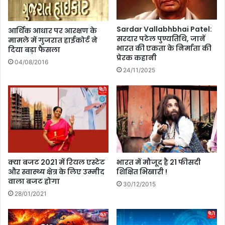
,
s
C
:
B
ज
Sardar Vallabhbhai Patel:
आर्थिक आधार पर आरक्षण के
S
म्मू
सरदार पटेल पुण्यतिथि, जानें
मामले में गुजरात हाईकोर्ट ने
E
-
भारत की एकता के निर्माता की
दिया बड़ा फैसला
ने
क
प्रेरक कहानी
04/08/2016
ला
श्मी
24/11/2025
गू
र
कि
के
या
अ
ती
ख
न
नू
-
र
भा
में
षा
भी
फॉ
ष
क्या बजट 2021 में रियल एस्टेट
भारत में मौजूद है 21 फीसदी
र्मू
ण
और स्वास्थ्य क्षेत्र के लिए उम्मीद
शिक्षित भिखारी !
ला
वाला बजट होगा
आ
30/12/2015
ग
28/01/2021
,
गो
दा