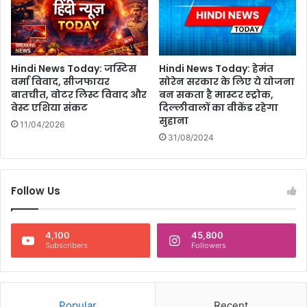
म
से
उ
ठ
Hindi News Today: जस्टिस
Hindi News Today: हेमंत
ता
वर्मा विवाद, सीजफायर
सोरेन सरकार के लिए ये योजना
धु
बातचीत, वोटर लिस्ट विवाद और
बन सकता है मास्टर स्ट्रोक,
आं
वेस्ट एशिया संकट
दिल्लीवालों का वीकेंड रहेगा
दू
सुहाना
11/04/2026
र
31/08/2024
त
क
दि
खा
Follow Us
4,100
45,800
Subscribers
Followers
Popular
Recent