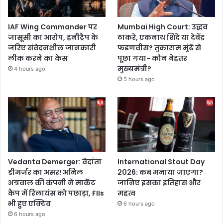
IAF Wing Commander पर
Mumbai High Court: उद्धव
जासूसी का आरोप, हनीट्रैप के
ठाकरे, एकनाथ शिंदे या देवेंद्र
जरिए संवेदनशील जानकारी
फडणवीस? तुकाराम मुंढें से
लीक करने का केस
पूछा गया- कौन बेहतर
मुख्यमंत्री?
4 hours ago
5 hours ago
Vedanta Demerger: वेदांता
International Stout Day
डीमर्जर का असर! अनिल
2026: कब मनाया जाएगा?
अग्रवाल की कंपनी ने मार्केट
जानिए इसका इतिहास और
कैप में रिलायंस को पछाड़ा, FIIs
महत्व
भी हुए एक्टिव
6 hours ago
6 hours ago