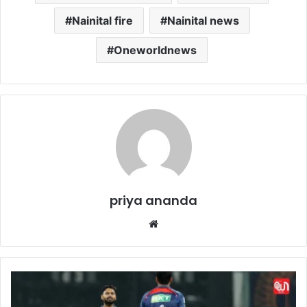
Nainital fire
Nainital news
Oneworldnews
priya ananda
We
bsi
te
R
i