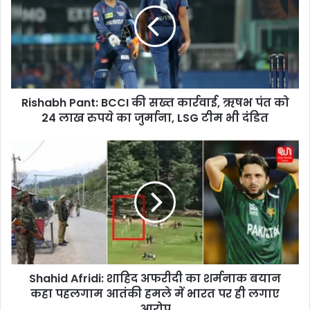
s
h
a
b
h
P
a
Rishabh Pant: BCCI की सख्त कार्रवाई, ऋषभ पंत को
n
24 लाख रुपये का जुर्माना, LSG टीम भी दंडित
t
:
B
S
C
h
C
a
I
h
की
i
स
d
ख्त
A
का
f
र्र
r
वा
Shahid Afridi: शाहिद अफरीदी का शर्मनाक बयान
i
ई
कहा पहलगाम आतंकी हमले में भारत पर ही लगाए
d
,
i
आरोप