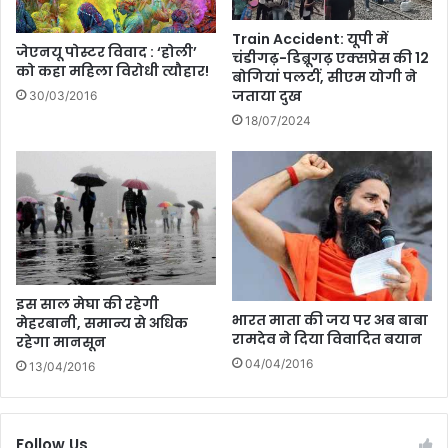
टी
गा
म
म
Train Accident: यूपी में
भी
जेएनयू पोस्टर विवाद : ‘होली’
आ
चंडीगढ़-डिब्रूगढ़ एक्सप्रेस की 12
को कहा महिला विरोधी त्यौहार!
दं
तं
बोगियां पलटीं, सीएम योगी ने
डि
की
जताया दुख
30/03/2016
त
ह
18/07/2024
म
ले
में
भा
र
त
प
र
इस साल मेघा की रहेगी
ही
भारत माता की जय पर अब बाबा
मेहरबानी, समान्य से अधिक
ल
रामदेव ने दिया विवादित बयान
रहेगा मानसून
गा
04/04/2016
ए
13/04/2016
आ
रो
प
Follow Us