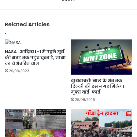
ऋ
:
ष
शा
भ
हि
Related Articles
पं
द
त
अ
को
फ
2
री
4
दी
NASA : आदित्य L-1 से पहले सूर्य
ला
का
की सतह तक पहुंच चुका है, नासा
ख
श
का ये अंतरिक्ष यान
रु
र्म
29/09/2023
प
ना
खुशखबरी! साल के अंत तक
ये
क
दिल्ली की इस जगह मिलेगा
का
ब
मुफ्त वाई-फाई
जु
या
25/06/2016
र्मा
न
ना
क
,
हा
L
प
S
ह
G
ल