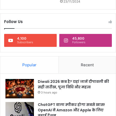
23/11/2024
न
ने
आ
ई
ए
Follow Us
ए
स
स
4,100
45,800
ज्ज
Subscribers
Followers
न
या
द
व
Popular
Recent
की
कि
ता
Diwali 2026 कब है? यहां जानें दीपावली की
ब
सही तारीख, पूजा विधि और महत्व
का
3 hours ago
कि
या
ChatGPT वाला स्पीकर होगा सबसे खास!
वि
OpenAI ने Amazon और Apple के लिए
मो
बढ़ाई टेंशन