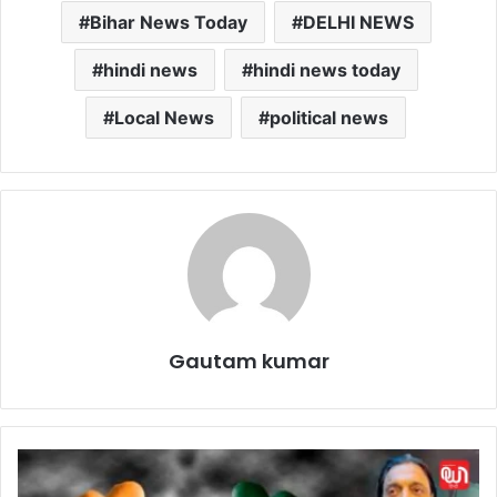
Bihar News Today
DELHI NEWS
hindi news
hindi news today
Local News
political news
Gautam kumar
D
i