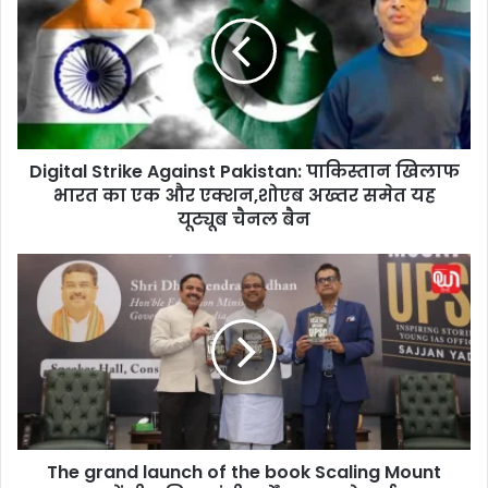
g
i
t
a
l
S
t
Digital Strike Against Pakistan: पाकिस्तान खिलाफ
r
भारत का एक और एक्शन,शोएब अख्तर समेत यह
i
k
यूट्यूब चैनल बैन
e
A
T
g
h
a
e
i
g
n
r
s
a
t
n
P
d
a
l
k
The grand launch of the book Scaling Mount
a