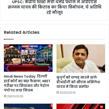
i
UPSC: केंद्रीय शिक्षा मंत्री धर्मेंद्र प्रधान ने आईएएस
u
s
n
सज्जन यादव की किताब का किया विमोचन, ये अतिथि
t
c
रहे मौजूद
a
h
n
o
:
f
पा
Related Articles
t
कि
h
स्ता
e
न
b
खि
o
ला
o
फ
k
भा
S
र
c
Hindi News Today: दिल्ली
बुजुर्ग को थप्पड़ मारने वाले
त
a
हाई कोर्ट का बड़ा फैसला, NEET
डीआईजी को सीएम अखिलेश
का
l
परीक्षा पर सियासत और पेट्रोल
यादव ने किया सस्पेंड!
ए
i
पंपों पर नया नियम
क
25/02/2016
n
29/05/2026
औ
g
र
M
ए
o