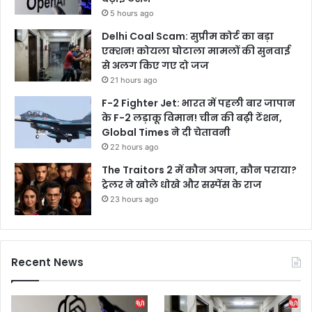
च
5 hours ago
न
,
Delhi Coal Scam: सुप्रीम कोर्ट का बड़ा
ये
एक्शन! कोयला घोटाला मामलों की सुनवाई
अ
से अलग किए गए दो जज
ति
21 hours ago
थि
F-2 Fighter Jet: भारत में पहली बार जापान
र
के F-2 लड़ाकू विमान! चीन की बढ़ी टेंशन,
हे
Global Times ने दी चेतावनी
मौ
22 hours ago
जू
द
The Traitors 2 में कौन अपना, कौन पराया?
ट्रेलर ने खोले धोखे और सस्पेंस के राज
23 hours ago
Recent News