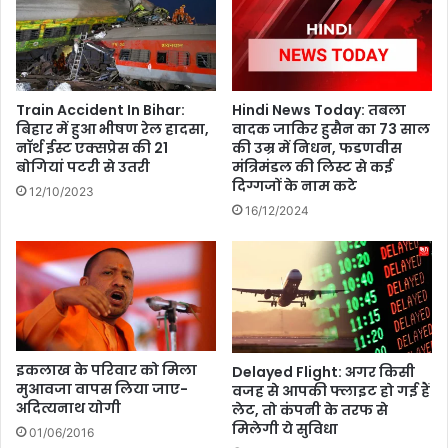
क्श
u
न
n
,
t
शो
U
ए
P
Train Accident In Bihar:
Hindi News Today: तबला
ब
S
बिहार में हुआ भीषण रेल हादसा,
वादक जाकिर हुसैन का 73 साल
अ
C
नॉर्थ ईस्ट एक्सप्रेस की 21
की उम्र में निधन, फडणवीस
ख्त
बोगियां पटरी से उतरी
मंत्रिमंडल की लिस्ट से कई
:
दिग्गजों के नाम कटे
र
कें
12/10/2023
स
द्री
16/12/2024
मे
य
त
शि
य
क्षा
ह
मं
यू
त्री
ट्यू
ध
ब
र्में
इकलाख के परिवार को मिला
Delayed Flight: अगर किसी
चै
द्र
मुआवजा वापस लिया जाए-
वजह से आपकी फ्लाइट हो गई हैं
न
प्र
अदित्यनाथ योगी
लेट, तो कंपनी के तरफ से
ल
धा
मिलेगी ये सुविधा
01/06/2016
बै
न