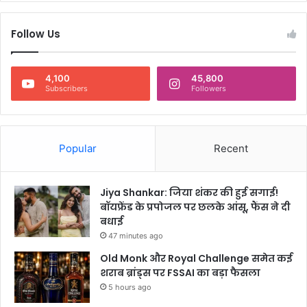
एं
रे
गे
लू
Follow Us
आ
टि
प
प्स
के
4,100
45,800
हो
Subscribers
Followers
श
,
जा
नें
Popular
Recent
कि
त
नी
Jiya Shankar: जिया शंकर की हुई सगाई!
है
बॉयफ्रेंड के प्रपोजल पर छलके आंसू, फैंस ने दी
ए
बधाई
क्ट
47 minutes ago
र
की
Old Monk और Royal Challenge समेत कई
ने
शराब ब्रांड्स पर FSSAI का बड़ा फैसला
ट
5 hours ago
व