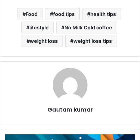
Food
food tips
health tips
lifestyle
No Milk Cold coffee
weight loss
weight loss tips
Gautam kumar
A