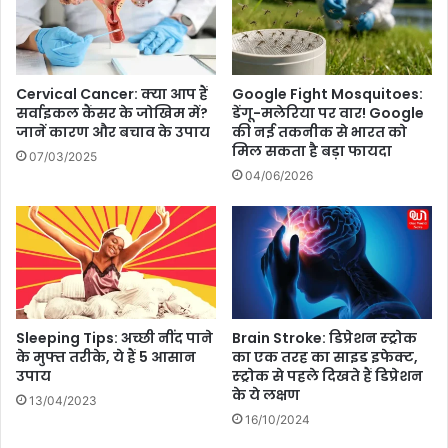
बि
ख
ना
री
ने
दा
ल
न
पॉ
Cervical Cancer: क्या आप हैं
Google Fight Mosquitoes:
या
लि
सर्वाइकल कैंसर के जोखिम में?
डेंगू-मलेरिया पर वार! Google
अ
श
जानें कारण और बचाव के उपाय
की नई तकनीक से भारत को
पा
मिल सकता है बड़ा फायदा
कै
07/03/2025
र्ट
से
04/06/2026
में
ह
ट
टा
,
एं
की
?
म
आ
त
ज
जा
म
न
Sleeping Tips: अच्छी नींद पाने
Brain Stroke: डिप्रेशन स्ट्रोक
क
के मुफ्त तरीके, ये हैं 5 आसान
का एक तरह का साइड इफेक्ट,
क
र
उपाय
स्ट्रोक से पहले दिखते हैं डिप्रेशन
र
दे
के ये लक्षण
उ
13/04/2023
खें
ड़
16/10/2024
ये
जा
घ