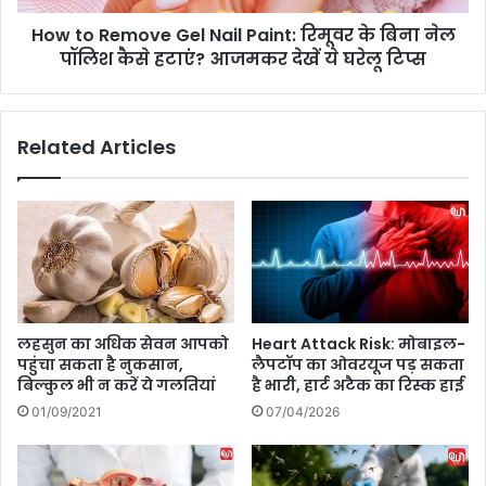
t
o
m
How to Remove Gel Nail Paint: रिमूवर के बिना नेल
v
e
पॉलिश कैसे हटाएं? आजमकर देखें ये घरेलू टिप्स
e
n
G
t
e
:
l
Related Articles
मुं
N
ब
a
ई
i
के
l
इ
P
स
a
इ
i
ला
n
के
t
लहसुन का अधिक सेवन आपको
Heart Attack Risk: मोबाइल-
में
:
पहुंचा सकता है नुकसान,
लैपटॉप का ओवरयूज पड़ सकता
आ
रि
बिल्कुल भी न करें ये गलतियां
है भारी, हार्ट अटैक का रिस्क हाई
मि
मू
01/09/2021
07/04/2026
र
व
खा
र
न
के
ने