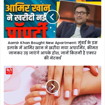
a
m
i
r
K
h
a
n
Aamir Khan Bought New Apartment: मुंबई के इस
B
इलाके में आमिर खान ने खरीदा नया अपार्टमेंट, कीमत
o
u
जानकर उड़ जाएंगे आपके होश, जानें कितनी है एक्टर
g
की नेटवर्थ
h
t
H
N
o
e
w
w
t
A
o
p
R
a
e
r
m