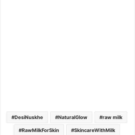
DesiNuskhe
NaturalGlow
raw milk
RawMilkForSkin
SkincareWithMilk