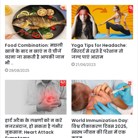
का
7
र
स
ह
म्मे
स्य
ल
,
न
वि
में
श्व
हि
Food Combination: मछली
Yoga Tips for Headache:
हा
स्सा
खाने के बाद न खाएं न ये चीजें
सिरदर्द से रहते हैं परेशान तो
इ
ले
वरना जा सकती है आपकी जान
जल्द पाएं आराम
ड्रो
ने
भी ..
21/06/2023
ग्रा
के
29/08/2025
फी
लि
दि
ए
व
क
स
ना
2
डा
0
प
2
हुं
5
चे
हार्ट अटैक के लक्षणों को न करें
World Immunization Day:
पी
नजरअंदाज, हो सकता है गंभीर
विश्व टीकाकरण दिवस 2025,
नुकसान: Heart Attack
स्वस्थ जीवन की दिशा में एक
ए