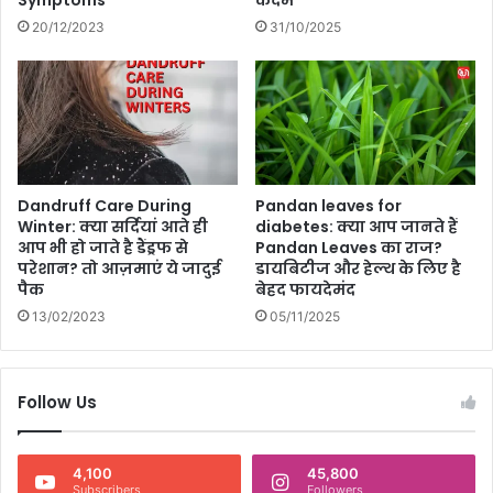
Symptoms
कदम
म
मो
20/12/2023
31/10/2025
दी
,
पा
य
ल
ट
सु
Dandruff Care During
Pandan leaves for
मि
Winter: क्या सर्दियां आते ही
diabetes: क्या आप जानते हैं
त
आप भी हो जाते है डैंड्रफ से
Pandan Leaves का राज?
स
परेशान? तो आज़माएं ये जादुई
डायबिटीज और हेल्थ के लिए है
भ
पैक
बेहद फायदेमंद
र
13/02/2023
05/11/2025
वा
ल
का
पा
Follow Us
र्थि
व
श
4,100
45,800
व
Subscribers
Followers