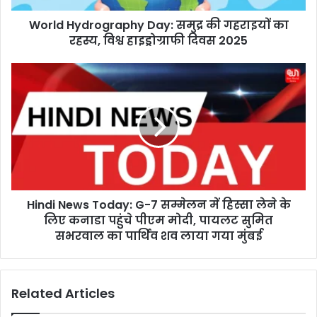
r
World Hydrography Day: समुद्र की गहराइयों का
o
रहस्य, विश्व हाइड्रोग्राफी दिवस 2025
g
r
a
H
p
i
h
n
y
d
D
i
a
N
y
e
:
w
स
s
मु
Hindi News Today: G-7 सम्मेलन में हिस्सा लेने के
T
द्र
लिए कनाडा पहुंचे पीएम मोदी, पायलट सुमित
o
की
d
सभरवाल का पार्थिव शव लाया गया मुंबई
ग
a
ह
y
रा
:
Related Articles
इ
G
यों
-