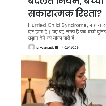
बदलते नियम, बच्‍चों
सकारात्मक रिश्ता?
Hurried Child Syndrome, बचपन हर व्
दौर होता है। यह वह समय है जब बच्‍चे दु
उड़ान देने का मौका पाते हैं।
priya ananda
S
02/12/2024
e
n
d
a
n
e
m
a
i
l