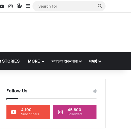
nterest
YouTube
Instagram
Log In
Sidebar
Search
for
 STORIES
MORE
स्वाद का सफरनामा
भाषाएं
Follow Us
4,100
45,800
Subscribers
Followers