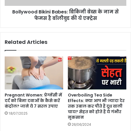
ए
d
क्ट्रे
Bollywood Bikini Babes: बिकिनी बेब्स के नाम से
B
से
फेमस है बॉलीवुड की ये एक्ट्रेस
i
स
k
ने
i
शि
n
Related Articles
म
i
र
B
सा
a
ड़ी
b
में
e
दि
s
खा
:
या
बि
ज
कि
Pregnant Women: प्रेग्नेंसी में
Overboiling Tea Side
ल
नी
दर्द को बिना दवाओं के कैसे करें
Effects: क्या आप भी ज्यादा देर
वा
बे
कंट्रोल? जाने ये 7 सरल उपाए
तक उबाल कर पीते हैं दूध वाली
,
ब्स
चाय? सेहत को होते हैं ये गंभीर
18/07/2025
सु
के
नुकसान
हा
ना
26/06/2024
ना
म