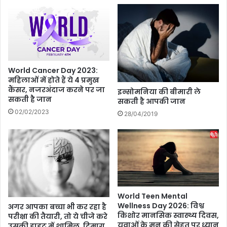
खा
से
न
फे
को
म
दे
स
ख
है
उ
बॉ
ड़
ली
World Cancer Day 2023:
जा
महिलाओं में होते हैं ये 4 प्रमुख
वु
कैंसर, नजरअंदाज करने पर जा
एं
ड
इन्सोमनिया की बीमारी ले
सकती है जान
गे
सकती है आपकी जान
की
आ
ये
02/02/2023
28/04/2019
प
ए
के
क्ट्रे
हो
स
श
World Teen Mental
Wellness Day 2026: विश्व
अगर आपका बच्चा भी कर रहा है
किशोर मानसिक स्वास्थ्य दिवस,
परीक्षा की तैयारी, तो ये चीजे करे
युवाओं के मन की सेहत पर ध्यान
उसकी डाइट में शामिल, दिमाग