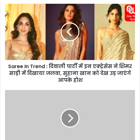
S
a
r
e
e
I
n
T
r
Saree In Trend : दिवाली पार्टी में इन एक्ट्रेसेस ने शिमर
e
साड़ी में दिखाया जलवा, सुहाना खान को देख उड़ जाएंगे
n
d
आपके होश
:
दि
B
वा
o
ली
l
पा
l
र्टी
y
में
w
इ
o
न
o