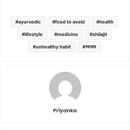
ayurvedic
food to avoid
health
lifestyle
medicine
shilajit
unhealthy habit
स्‍वभाव
Priyanka