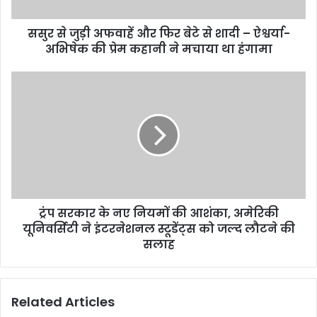
फ
वा
ससुर से जुड़ी अफवाहें और फिर बेटे से शादी – ऐश्वर्या-
हें
अभिषेक की प्रेम कहानी ने मचाया था हंगामा
औ
र
फि
ट्रं
र
प
बे
स
टे
र
से
का
शा
र
दी
के
–
न
ऐ
ए
श्व
ट्रंप सरकार के नए नियमों की आशंका, अमेरिकी
नि
र्या
यूनिवर्सिटी ने इंटरनेशनल स्टूडेंट्स को जल्द लौटने की
य
-
मों
सलाह
अ
की
भि
आ
षे
शं
Related Articles
क
का
की
,