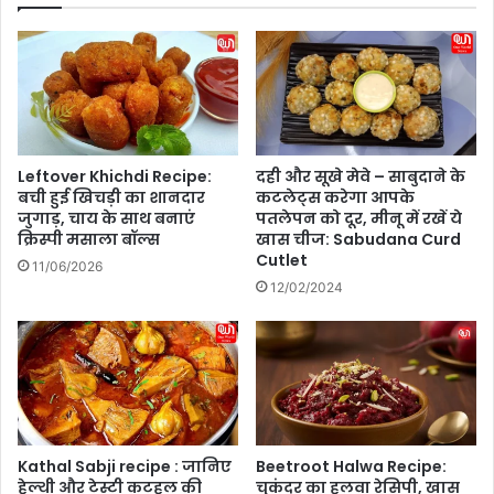
प्रे
अ
म
मे
क
रि
हा
की
नी
यू
ने
नि
म
व
Leftover Khichdi Recipe:
दही और सूखे मेवे – साबुदाने के
चा
र्सि
बची हुई खिचड़ी का शानदार
कटलेट्स करेगा आपके
या
टी
जुगाड़, चाय के साथ बनाएं
पतलेपन को दूर, मीनू में रखें ये
था
ने
क्रिस्पी मसाला बॉल्स
खास चीज: Sabudana Curd
हं
इं
Cutlet
11/06/2026
गा
ट
12/02/2024
मा
र
ने
श
न
ल
स्टू
डें
ट्स
Kathal Sabji recipe : जानिए
Beetroot Halwa Recipe:
हेल्थी और टेस्टी कटहल की
चुकंदर का हलवा रेसिपी, खास
को