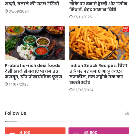
सब्ज़ी, बनाने की सरल रेसिपी
मौके पर बनाएं हेल्दी और रंगीन
ज
मिठाई, बेहद आसान विधि
ल्द
05/09/2024
लौ
17/11/2025
ट
ने
की
स
ला
ह
Probiotic-rich desi foods:
Indian Snack Recipes: बिना
देसी खाने से बनाएं पाचन तंत्र
तले घर पर बनाएं आलू लच्छा
मजबूत, टॉप प्रोबायोटिक फूड्स
नमकीन, एक महीने तक कर
सकते स्टोर
14/07/2025
01/03/2024
Follow Us
4,100
45,800