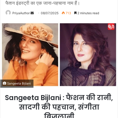
फैशन इंडस्ट्री का एक जाना-पहचाना नाम हैं।
PriyaAuthor
S
08/07/2025
713
2 minutes read
e
n
d
a
n
e
m
a
i
l
Sangeeta Bijlani
Sangeeta Bijlani : फैशन की रानी,
सादगी की पहचान, संगीता
बिजलानी