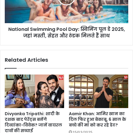
वि
n
वा
a
दों
l
में
S
,
National Swimming Pool Day: स्विमिंग पूल डे 2025,
w
Y
जहां मस्ती, सेहत और ठंडक मिलते हैं साथ
i
a
m
s
m
h
i
Related Articles
D
n
a
g
y
P
a
o
l
o
प
l
र
D
ल
a
गे
y
Divyanka Tripathi: शादी के
Aamir Khan: आमिर खान का
यौ
:
दशक बाद पेरेंट्स बनेंगे
दिल फिर हुआ बेकाबू, 6 साल के
न
स्वि
दिव्यांका-विवेक? जानें वायरल
बच्चे की मां को कर रहे डेट?
शो
मिं
दावों की सच्चाई
15/03/2025