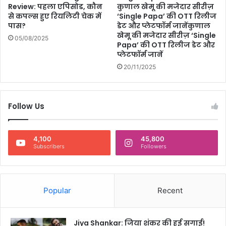
Review: पहला एपिसोड, कौन
कुणाल खेमू की मजेदार सीरीज़
मि
से कपल्स हुए रियलिटी चेक में
‘Single Papa’ की OTT रिलीज
ल
पास?
डेट और प्लेटफॉर्म जानेंकुणाल
ते
खेमू की मजेदार सीरीज़ ‘Single
05/08/2025
हैं
Papa’ की OTT रिलीज डेट और
सा
प्लेटफॉर्म जानें
थ
20/11/2025
Follow Us
4,100
45,800
Subscribers
Followers
Popular
Recent
Jiya Shankar: जिया शंकर की हुई सगाई!