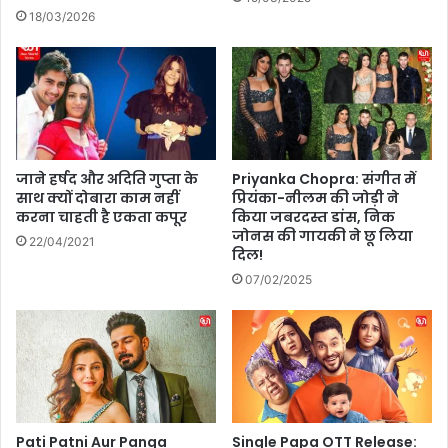
ष
ग
18/03/2026
ण
पू
के
ल
आ
डे
रो
2
प
0
2
5
,
जाने हर्षद और अदिति गुप्ता के
Priyanka Chopra: संगीत में
ज
साथ क्यों दोबारा काम नहीं
प्रियंका-नीलम की जोड़ी ने
करना चाहती है एकता कपूर
किया जबरदस्त डांस, निक
हां
जोनस की गायकी ने छू लिया
म
22/04/2021
दिल!
स्ती
,
07/02/2025
से
ह
त
औ
र
ठं
ड
Pati Patni Aur Panga
Single Papa OTT Release:
क