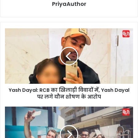
PriyaAuthor
Y
a
s
h
D
a
y
a
l
Yash Dayal: RCB का खिलाड़ी विवादों में, Yash Dayal
:
पर लगे यौन शोषण के आरोप
R
C
B
N
का
a
खि
t
ला
i
ड़ी
o