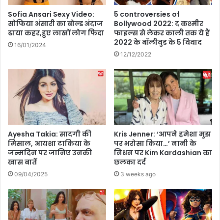
नि
वि
Sofia Ansari Sexy Video:
5 controversies of
ए
वि
सोफिया अंसारी का बोल्ड अंदाज
Bollywood 2022: द कश्मीर
ली
य
ढाया कहर,हुए लाखों लोग फिदा
फाइल्स से लेकर काली तक ये हैं
ड्स
न
2022 के बॉलीवुड के 5 विवाद
16/01/2024
टे
डी
12/12/2022
स्ट
से
में
ना
क्या
का
हु
ज
ईं
न्म
ब
दि
ड़ी
न
ग
,
Ayesha Takia: सादगी की
Kris Jenner: ‘आपने हमेशा मुझ
ल
जा
मिसाल, आयशा टाकिया के
पर भरोसा किया…’ नानी के
ति
जन्मदिन पर जानिए उनकी
निधन पर Kim Kardashian का
नि
खास बातें
छलका दर्द
यां
ए
उ
09/04/2025
3 weeks ago
न
की
ला
इ