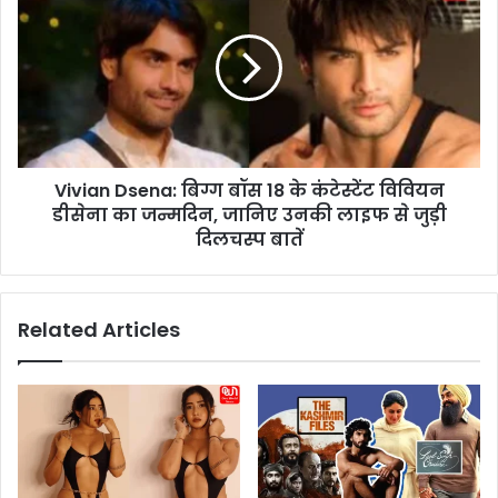
i
t
v
:
i
8
a
3
n
5
D
र
s
न
e
ब
Vivian Dsena: बिग्ग बॉस 18 के कंटेस्टेंट विवियन
n
ना
डीसेना का जन्मदिन, जानिए उनकी लाइफ से जुड़ी
a
क
:
दिलचस्प बातें
र
बि
भी
ग्ग
हा
बॉ
Related Articles
र
स
ग
1
या
8
भा
के
र
कं
त
टे
,
स्टें
जा
ट