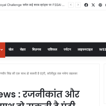
Facebook
X
Pi
Old Monk और Royal Challenge समेत कई शराब ब्रांड्स पर FSSAI का बड़ा फैसला
खेल
सेहत
बिज़नस
राशिफल
पर्यटन
लाइफस्टाइल
WEB
र सिंह की एक साथ हो सकती है एंट्री, कॉलीवुड तक मचेगा तहलका
ews : रजनीकांत और