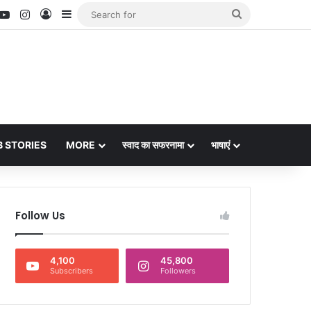
nterest
YouTube
Instagram
Log In
Sidebar
Search
for
 STORIES
MORE
स्वाद का सफरनामा
भाषाएं
Follow Us
4,100
45,800
Subscribers
Followers