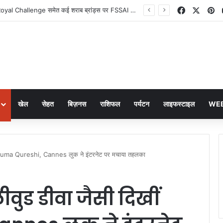
Facebook
X
Pi
Old Monk और Royal Challenge समेत कई शराब ब्रांड्स पर FSSAI का बड़ा फैसला
खेल
सेहत
बिज़नस
राशिफल
पर्यटन
लाइफस्टाइल
WEB
 Huma Qureshi, Cannes लुक ने इंटरनेट पर मचाया तहलका
ुड डीवा जैसी दिखीं