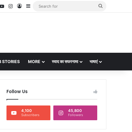
nterest
YouTube
Instagram
Log In
Sidebar
Search
for
 STORIES
MORE
स्वाद का सफरनामा
भाषाएं
Follow Us
4,100
45,800
Subscribers
Followers