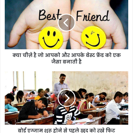
ची
ज़े
है
जो
आ
प
को
औ
क्या चीज़े है जो आपको और आपके बेस्ट फ्रेंड को एक
र
जैसा बनाती है
आ
प
के
बो
बे
र्ड
स्ट
ए
फ्रें
ग्जा
ड
म
को
शु
ए
रू
क
हो
जै
ने
सा
बोर्ड एग्जाम शुरू होने से पहले खुद को रखे फिट
से