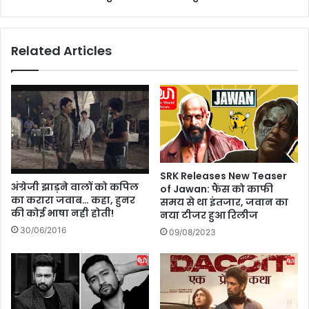
ब
प
ना
ह
ती
ले
Related Articles
है
खु
द
को
र
खे
फि
ट
SRK Releases New Teaser
अंग्रेजी झाड़ने वालों को कपिल
of Jawan: फैंस को काफी
का करारा जवाब… कहा, हुनर
समय से था इंतजार, जवान का
की कोई भाषा नही होती!
नया टीजर हुआ रिलीज
30/06/2016
09/08/2023