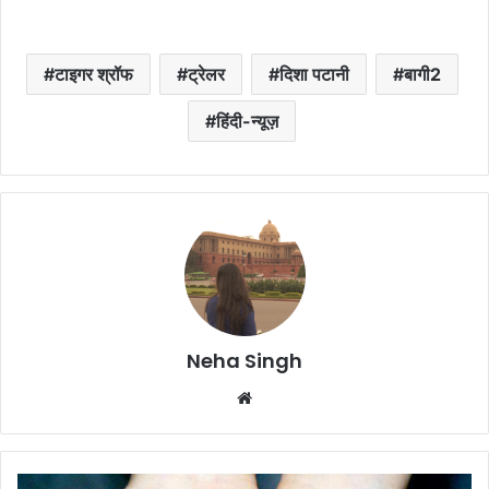
टाइगर श्रॉफ
ट्रेलर
दिशा पटानी
बागी2
हिंदी-न्यूज़
Neha Singh
We
bsi
te
क्या