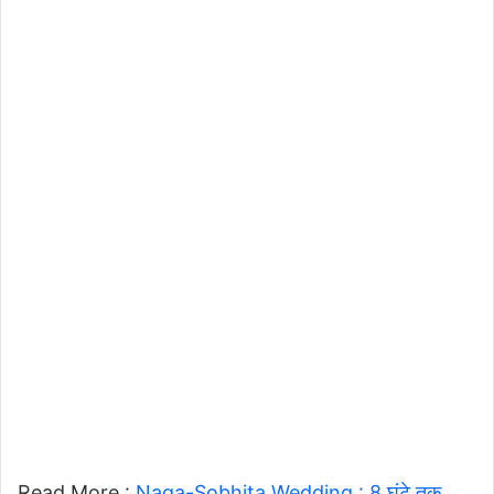
Read More :
Naga-Sobhita Wedding : 8 घंटे तक