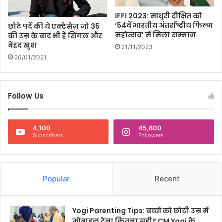
मा
IFFI 2023: माधुरी दीक्षित को
ई
’54वें भारतीय अंतर्राष्ट्रीय फिल्म
छोटे पर्दे की ये एक्ट्रेसेज़ जो 35
,
महोत्सव’ में मिला सम्मान
की उम्र के बाद भी हैं सिंगल और
भा
बेहद खुश
21/11/2023
र
20/01/2021
ती
य
फि
ल्म
Follow Us
के
तो
ड़े
4,100
45,800
क
Subscribers
Followers
ई
रि
कॉ
र्ड
Popular
Recent
Yogi Parenting Tips: बच्चों को छोटी उम्र में
मोबाइल देना कितना सही? CM Yogi के