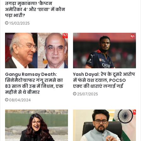
n
तगड़ा मुकाबला! ‘कैप्टन
ल
:
अमेरिका 4’ और ‘छावा’ में कौन
क
अ
पड़ा भारी?
ल
ल्लू
15/02/2025
गा
अ
क
र्जु
र
न
अ
की
यो
मू
ध्या
वी
को
पु
ब
ष्पा
Gangu Ramsay Death:
Yash Dayal: रेप के दूसरे आरोप
ता
सिनेमैटोग्राफर गंगू रामसे का
में फंसे यश दयाल, POCSO
2
या
83 साल की उम्र में निधन, एक
एक्ट की धाराएं लगाई गईं
क
महीने से थे बीमार
अ
र
25/07/2025
द्भु
र
08/04/2024
त
ही
धुं
आ
धा
र
क