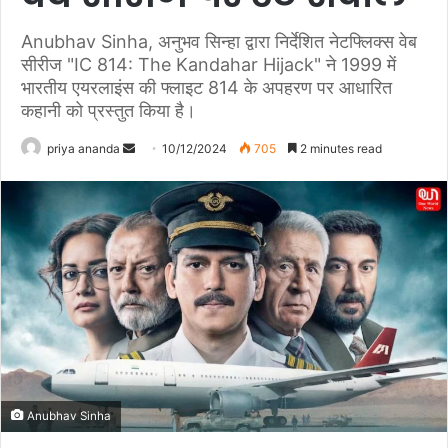
Anubhav Sinha, अनुभव सिन्हा द्वारा निर्देशित नेटफ्लिक्स वेब
सीरीज "IC 814: The Kandahar Hijack" ने 1999 में
भारतीय एयरलाइंस की फ्लाइट 814 के अपहरण पर आधारित
कहानी को प्रस्तुत किया है।
priya ananda
S
10/12/2024
705
2 minutes read
e
n
d
a
n
e
m
a
i
l
Anubhav Sinha