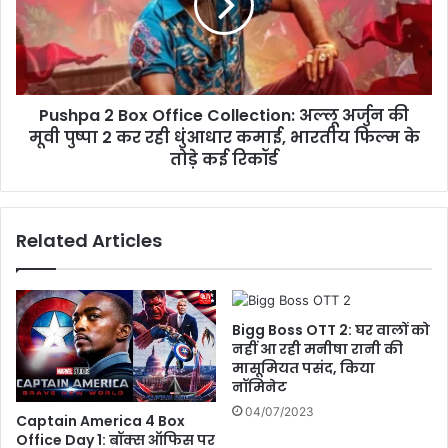
ट
p
प
a
र
2
आ
B
र
o
ती
Pushpa 2 Box Office Collection: अल्लू अर्जुन की
x
क
मूवी पुष्पा 2 कर रही धुंआधार कमाई, भारतीय फिल्म के
O
र
f
तोड़े कई रिकॉर्ड
ते
f
दि
i
खीं
c
Related Articles
सो
e
ना
C
ली
o
बें
l
द्रे
l
Bigg Boss OTT 2: घर वालों को
,
e
नहीं आ रही मनीषा रानी की
मा
c
मासूमियत पसंद, किया
थे
नॉमिनेट
t
प
i
04/07/2023
Captain America 4 Box
र
o
Office Day 1: बॉक्स ऑफिस पर
ति