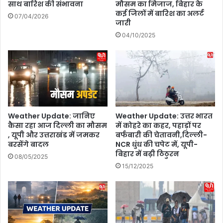
साथ बारिश की संभावना
मौसम का मिजाज, बिहार के
दि
फ
कई जिलों में बारिश का अलर्ट
07/04/2026
र
ते
जारी
में
ह
04/10/2025
कि
’
या
बॉ
द
क्स
र्श
ऑ
न
फि
स
क
ले
Weather Update: जानिए
Weather Update: उत्तर भारत
कैसा रहा आज दिल्ली का मौसम
में कोहरे का कहर, पहाड़ों पर
क्श
, यूपी और उत्तराखंड में जमकर
बर्फबारी की चेतावनी,दिल्ली-
न
बरसेंगे बादल
NCR धुंध की चपेट में, यूपी-
,
बिहार में बढ़ी ठिठुरन
फि
08/05/2025
15/12/2025
ल्म
की
क
मा
ई
प