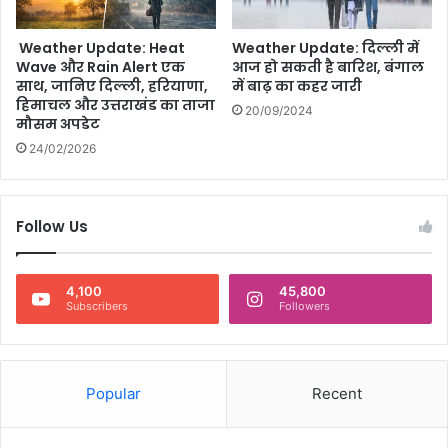
र
फैं
Weather Update: Heat
Weather Update: दिल्ली में
स
Wave और Rain Alert एक
आज हो सकती है बारिश, बंगाल
औ
साथ, जानिए दिल्ली, हरियाणा,
में बाढ़ का कहर जारी
र
हिमाचल और उत्तराखंड का ताजा
20/09/2024
आ
मौसम अपडेट
लो
24/02/2026
च
कों
की
मि
Follow Us
ली
-
जु
4,100
45,800
ली
Subscribers
Followers
प्र
ति
क्रि
या
Popular
Recent
एं