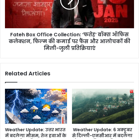
D
h
h
B
o
o
n
x
i
O
प
Fateh Box Office Collection: ‘फतेह’ बॉक्स ऑफिस
f
हुं
कलेक्शन, फिल्म की कमाई पर फैंस और आलोचकों की
f
चे
i
मिली-जुली प्रतिक्रियाएं
मा
c
ता
e
रा
C
Related Articles
नी
o
के
l
द
l
र
e
बा
c
र
t
,
i
रां
o
ची
n
Weather Update: उत्तर भारत
Weather Update: 6 अक्टूबर
के
:
में बदलेगा मौसम, तेज हवाओं के
से दिल्ली-एनसीआर में बदलेगा
मं
‘