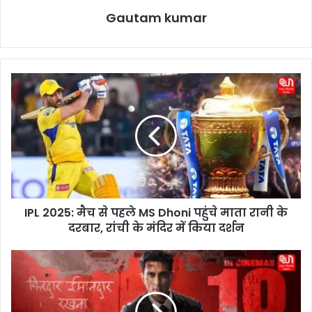
Gautam kumar
I
P
L
2
0
2
5
:
मै
IPL 2025: मैच से पहले MS Dhoni पहुंचे माता रानी के
च
दरबार, रांची के मंदिर में किया दर्शन
से
प
ह
F
ले
a
M
t
S
e