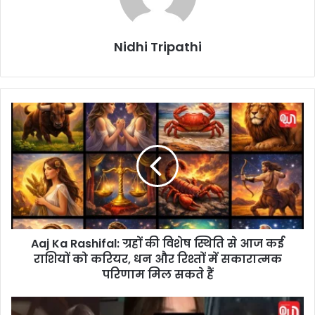
Nidhi Tripathi
A
a
j
K
a
R
a
s
h
Aaj Ka Rashifal: ग्रहों की विशेष स्थिति से आज कई
i
राशियों को करियर, धन और रिश्तों में सकारात्मक
f
a
परिणाम मिल सकते हैं
l
:
C