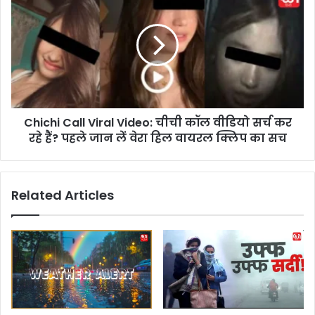
ग्र
h
हों
i
की
c
वि
h
शे
i
ष
C
स्थि
a
ति
l
से
Chichi Call Viral Video: चीची कॉल वीडियो सर्च कर
l
आ
रहे हैं? पहले जान लें वेरा हिल वायरल क्लिप का सच
V
ज
i
क
r
ई
a
Related Articles
रा
l
शि
V
यों
i
को
d
क
e
रि
o
य
:
र
ची
,
ची