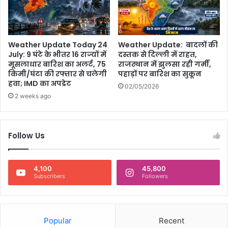
हैं
हि
ल
वा
य
Weather Update Today 24
Weather Update: बादलों की
र
July: 9 घंटे के भीतर 16 राज्यों में
दस्तक से दिल्ली में राहत,
ल
मूसलाधार बारिश का अलर्ट, 75
राजस्थान में झुलसा रही गर्मी,
क्लि
किमी/घंटा की रफ्तार से चलेगी
पहाड़ों पर बारिश का सुकून
प
हवा; IMD का अपडेट
02/05/2026
का
2 weeks ago
स
च
Follow Us
4,100
45,800
Subscribers
Followers
Popular
Recent