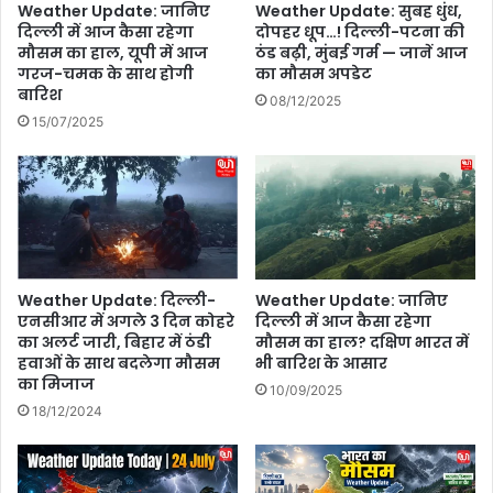
Weather Update: जानिए
Weather Update: सुबह धुंध,
ध
कॉ
दिल्ली में आज कैसा रहेगा
दोपहर धूप…! दिल्ली-पटना की
न
ल
मौसम का हाल, यूपी में आज
ठंड बढ़ी, मुंबई गर्म — जानें आज
औ
वी
गरज-चमक के साथ होगी
का मौसम अपडेट
र
डि
बारिश
08/12/2025
रि
यो
15/07/2025
श्तों
स
में
र्च
स
क
का
र
रा
र
त्म
हे
क
हैं
प
?
Weather Update: दिल्ली-
Weather Update: जानिए
रि
एनसीआर में अगले 3 दिन कोहरे
दिल्ली में आज कैसा रहेगा
प
का अलर्ट जारी, बिहार में ठंडी
मौसम का हाल? दक्षिण भारत में
णा
ह
हवाओं के साथ बदलेगा मौसम
भी बारिश के आसार
म
ले
का मिजाज
मि
जा
10/09/2025
ल
18/12/2024
न
स
लें
क
वे
ते
रा