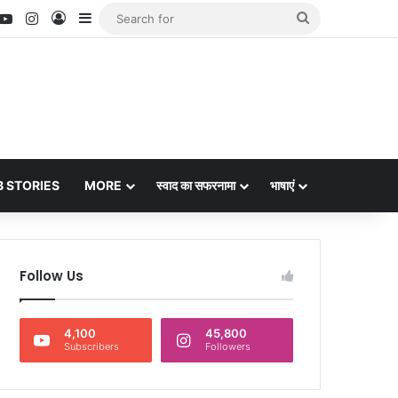
nterest
YouTube
Instagram
Log In
Sidebar
Search
for
 STORIES
MORE
स्वाद का सफरनामा
भाषाएं
Follow Us
4,100
45,800
Subscribers
Followers