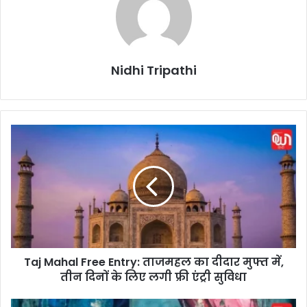
Nidhi Tripathi
T
a
j
M
a
h
a
l
F
Taj Mahal Free Entry: ताजमहल का दीदार मुफ्त में,
r
तीन दिनों के लिए लगी फ्री एंट्री सुविधा
e
e
E
L