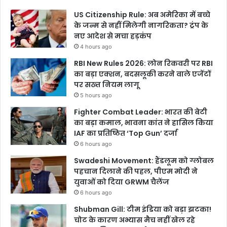
ल
US Citizenship Rule: अब अमेरिका में बच्चे
के जन्म से नहीं मिलेगी नागरिकता? ट्रंप के
नए आदेश से मचा हड़कंप
4 hours ago
RBI New Rules 2026: लोन रिकवरी पर RBI
का बड़ा एक्शन, बदसलूकी करने वाले एजेंटों
पर सख्त नियम लागू
5 hours ago
Fighter Combat Leader: भारत की बेटी
का बड़ा कमाल, भावना कांत ने हासिल किया
IAF का प्रतिष्ठित ‘Top Gun’ दर्जा
6 hours ago
Swadeshi Movement: हैंडलूम को ग्लोबल
पहचान दिलाने की पहल, पीएम मोदी ने
युवाओं को दिया GRWM चैलेंज
6 hours ago
Shubman Gill: टीम इंडिया को बड़ा झटका!
चोट के कारण अभ्यास मैच नहीं खेल रहे