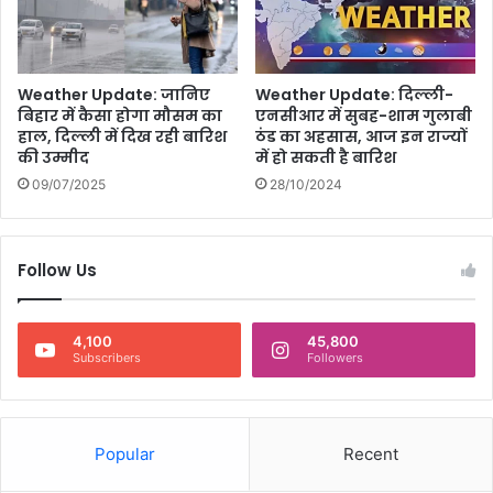
फ़ा
न
,
L
Weather Update: जानिए
Weather Update: दिल्ली-
a
बिहार में कैसा होगा मौसम का
एनसीआर में सुबह-शाम गुलाबी
i
हाल, दिल्ली में दिख रही बारिश
ठंड का अहसास, आज इन राज्यों
k
की उम्मीद
में हो सकती है बारिश
e
09/07/2025
28/10/2024
y
L
a
i
Follow Us
k
a
a
4,100
45,800
के
Subscribers
Followers
पो
स्ट
र्स
वा
Popular
Recent
य
र