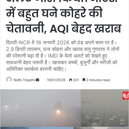
में बहुत घने कोहरे की
चेतावनी, AQI बेहद खराब
दिल्ली-NCR में 16 जनवरी 2026 को ठंड अपने चरम पर है।
2.9 डिग्री तापमान, घना कोहरा और खराब वायु गुणवत्ता ने लोगों
की परेशानी बढ़ा दी है। IMD के येलो अलर्ट को देखते हुए
सावधानी बेहद जरूरी है। खासकर बच्चों, बुजुर्गों और मरीजों को
अतिरिक्त सतर्कता बरतनी चाहिए।
Nidhi Tripathi
S
16/01/2026
201
2 minutes read
e
n
d
a
n
e
m