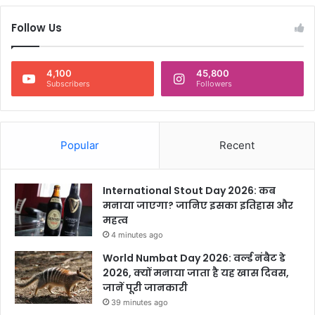
हा
Follow Us
र
वी
क
में
4,100
45,800
Subscribers
Followers
से
लि
ब्रे
ट
Popular
Recent
क
र
ने
के
International Stout Day 2026: कब
खा
मनाया जाएगा? जानिए इसका इतिहास और
स
महत्व
त
4 minutes ago
री
World Numbat Day 2026: वर्ल्ड नंबैट डे
के
2026, क्यों मनाया जाता है यह खास दिवस,
जानें पूरी जानकारी
39 minutes ago