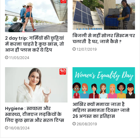
s
कों
e
से
D
से
a
लि
y
ब्रे
की
बिजली से नहीं सोलर सिस्टम पर
2 day trip: गर्मियों की छुट्टियां
ट
ता
चलाती है घर, जाने कैसे ?
में करना चाहते है कुछ खास, तो
क
री
आज ही प्लान करें ये ट्रिप
12/07/2019
रें
ख
11/05/2024
,
इ
ति
हा
स
औ
र
आखिर क्यों मनाया जाता है
इ
Hygiene : स्वच्छता और
महिला समानता दिवस? जाने
से
स्वास्थ्‍य, टीनएज लड़कियों के
26 अगस्त का इतिहास
प्या
लिए कुछ ख़ास और सरल टिप्स
26/08/2019
र
16/08/2024
के
त्यो