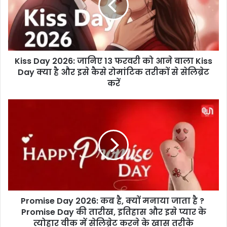
D
a
y
2
0
Kiss Day 2026: जानिए 13 फरवरी को आने वाला Kiss
2
Day क्या है और इसे कैसे रोमांटिक तरीकों से सेलिब्रेट
6
:
करें
जा
नि
P
ए
r
1
o
3
m
फ
i
र
s
व
e
री
D
को
a
आ
Promise Day 2026: कब है, क्यों मनाया जाता है ?
y
ने
Promise Day की तारीख, इतिहास और इसे प्यार के
2
वा
0
त्योहार वीक में सेलिब्रेट करने के खास तरीके