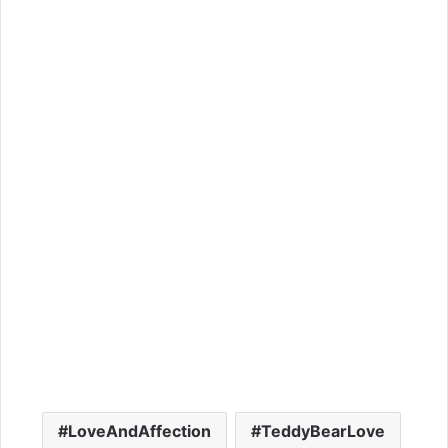
LoveAndAffection
TeddyBearLove