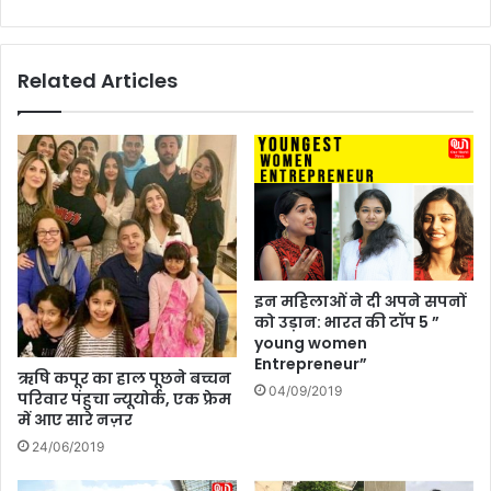
ला
2
K
6
i
:
Related Articles
s
क
s
ब
D
है
a
,
y
क्यों
क्या
म
है
ना
औ
या
र
जा
इ
ता
इन महिलाओं ने दी अपने सपनों
से
है
को उड़ान: भारत की टॉप 5 ”
कै
?
young women
से
Entrepreneur”
रो
ऋषि कपूर का हाल पूछने बच्चन
P
04/09/2019
परिवार पंहुचा न्यूयोर्क, एक फ्रेम
मां
r
में आए सारे नज़र
टि
o
क
24/06/2019
m
त
i
री