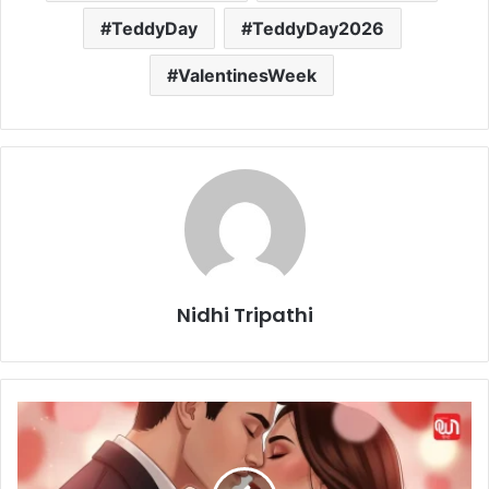
TeddyDay
TeddyDay2026
ValentinesWeek
Nidhi Tripathi
K
i
s
s