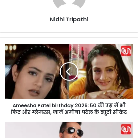
Nidhi Tripathi
A
m
e
e
s
h
a
P
a
Ameesha Patel birthday 2026: 50 की उम्र में भी
t
फिट और ग्लैमरस, जानें अमीषा पटेल के ब्यूटी सीक्रेट
e
l
b
M
i
i
r
k