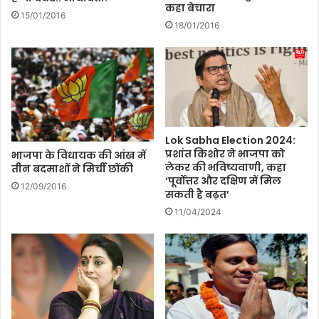
कहा बेचारा
ग्लै
का
15/01/2016
म
चि
18/01/2016
र
का
स
’
,
से
जा
ले
नें
क
अ
र
मी
सु
Lok Sabha Election 2024:
षा
प
प्रशांत किशोर ने भाजपा को
भाजपा के विधायक की आंख में
प
र
लेकर की भविष्यवाणी, कहा
तीन बदमाशों ने मिर्ची छोंकी
टे
हि
‘पूर्वोत्तर और दक्षिण में मिल
12/09/2016
ल
ट
सकती है बढ़त’
के
गा
11/04/2024
ब्यू
नों
टी
त
सी
क
क्रे
,
ट
मी
का
सिं