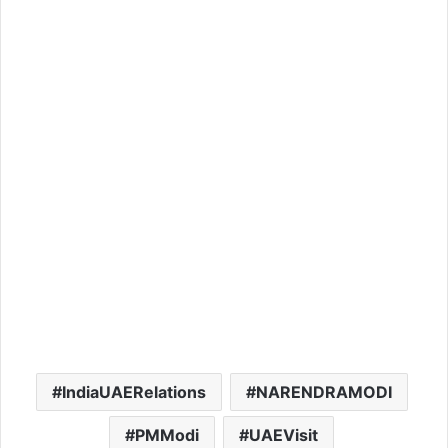
IndiaUAERelations
NARENDRAMODI
PMModi
UAEVisit