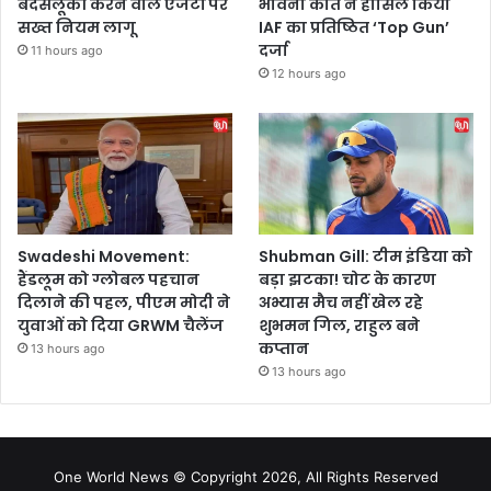
बदसलूकी करने वाले एजेंटों पर
भावना कांत ने हासिल किया
सख्त नियम लागू
IAF का प्रतिष्ठित ‘Top Gun’
दर्जा
11 hours ago
12 hours ago
Swadeshi Movement:
Shubman Gill: टीम इंडिया को
हैंडलूम को ग्लोबल पहचान
बड़ा झटका! चोट के कारण
दिलाने की पहल, पीएम मोदी ने
अभ्यास मैच नहीं खेल रहे
युवाओं को दिया GRWM चैलेंज
शुभमन गिल, राहुल बने
कप्तान
13 hours ago
13 hours ago
One World News © Copyright 2026, All Rights Reserved