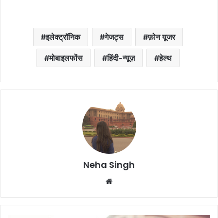
इलेक्ट्रॉनिक
गेजट्स
फ़ोन यूजर
मोबाइलफोंस
हिंदी-न्यूज़
हेल्थ
Neha Singh
We
bsi
te