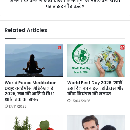
अपनी लाइफ में सही रास्ता अपनाने से पहले इन बातो
प
पर ज़रूर गौर करे ?
स्ता
नो
अ
को
प
उ
ना
Related Articles
ड़ा
ने
न
से
प
ह
ले
इ
न
बा
तो
World Peace Meditation
World Pest Day 2026: जानें
प
Day: वर्ल्ड पीस मेडिटेशन डे
इस दिन का महत्व, इतिहास और
र
2025, मन की शांति से विश्व
कीट नियंत्रण की जरूरत
ज़
शांति तक का सफर
15/04/2026
रू
17/11/2025
र
गौ
र
क