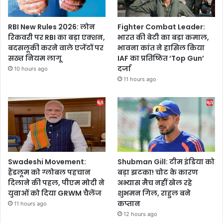
RBI New Rules 2026: लोन
Fighter Combat Leader:
रिकवरी पर RBI का बड़ा एक्शन,
भारत की बेटी का बड़ा कमाल,
बदसलूकी करने वाले एजेंटों पर
भावना कांत ने हासिल किया
सख्त नियम लागू
IAF का प्रतिष्ठित ‘Top Gun’
दर्जा
10 hours ago
11 hours ago
Swadeshi Movement:
Shubman Gill: टीम इंडिया को
हैंडलूम को ग्लोबल पहचान
बड़ा झटका! चोट के कारण
दिलाने की पहल, पीएम मोदी ने
अभ्यास मैच नहीं खेल रहे
युवाओं को दिया GRWM चैलेंज
शुभमन गिल, राहुल बने
कप्तान
11 hours ago
12 hours ago