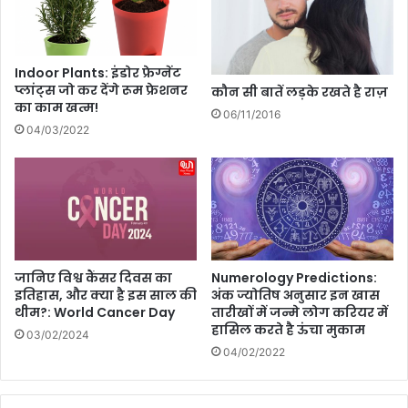
रे
?
Indoor Plants: इंडोर फ्रेग्नेंट
प्लांट्स जो कर देंगे रूम फ्रेशनर
कौन सी बातें लड़के रखते है राज़
का काम खत्म!
06/11/2016
04/03/2022
जानिए विश्व कैंसर दिवस का
Numerology Predictions:
इतिहास, और क्या है इस साल की
अंक ज्योतिष अनुसार इन खास
थीम?: World Cancer Day
तारीखों में जन्मे लोग करियर में
हासिल करते है ऊंचा मुकाम
03/02/2024
04/02/2022