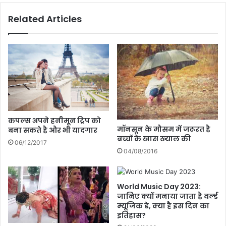
से
a
Related Articles
ट
o
प
m
र
i
D
की
i
इ
l
ले
j
क्ट्रि
i
क
t
का
D
रें
कपल्स अपने हनीमून ट्रिप को
o
ज
मॉनसून के मौसम में जरूरत है
बना सकते है और भी यादगार
s
ल्द
बच्‍चों के खास ख्‍याल की
06/12/2017
a
आ
04/08/2016
n
एं
j
गी
h
ग्लो
World Music Day 2023:
ने
ब
जानिए क्यों मनाया जाता है वर्ल्‍ड
मूं
ल
म्‍यूजिक डे, क्या है इस दिन का
छों
मा
इतिहास?
को
र्के