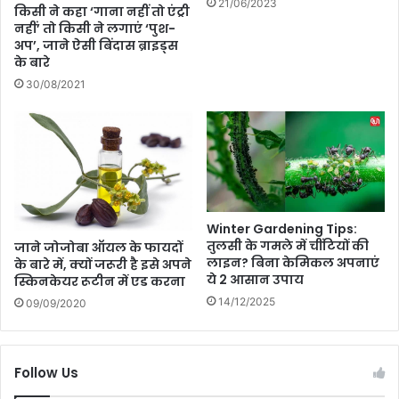
21/06/2023
ता
ट
किसी ने कहा ‘गाना नहीं तो एंट्री
व
नहीं’ तो किसी ने लगाएं ‘पुश-
में
दे
अप’, जाने ऐसी बिंदास ब्राइड्स
,
के बारे
क
क्या
र
भा
30/08/2021
बं
र
द
त
की
में
ट्रो
हो
ल
गी
र्स
लॉ
की
न्च
Winter Gardening Tips:
बो
?
तुलसी के गमले में चींटियों की
जाने जोजोबा ऑयल के फायदों
ल
लाइन? बिना केमिकल अपनाएं
के बारे में, क्यों जरूरी है इसे अपने
ती
ये 2 आसान उपाय
स्किनकेयर रूटीन में एड करना
14/12/2025
09/09/2020
Follow Us