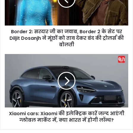
r
2
:
स
Border 2: सरदार जी का जवाब, Border 2 के सेट पर
र
Diljit Dosanjh ने मूंछों को ताव देकर बंद की ट्रोलर्स की
दा
र
बोलती
जी
का
X
ज
i
वा
a
ब
o
,
m
B
i
o
c
r
a
d
r
e
Xiaomi cars: Xiaomi की इलेक्ट्रिक कारें जल्द आएंगी
s
r
ग्लोबल मार्केट में, क्या भारत में होगी लॉन्च?
:
2
X
के
i