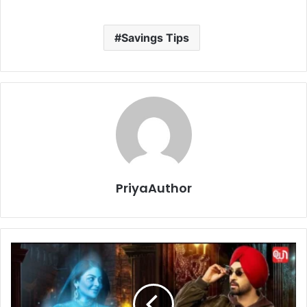
Savings Tips
PriyaAuthor
B
o
r
d
e