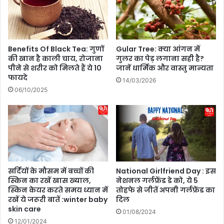
ले
d
श
e
न
r
शि
O
प
P
Benefits Of Black Tea: गुणों
Gular Tree: क्या आंगन में
का
की खान है काली चाय, रोजाना
गुलर का पेड़ लगाना सही है?
P
पीने से शरीर को मिलते हैं ये 10
जानें धार्मिक और वास्तु मान्यता
स
O
फायदे
र
K
14/03/2026
ल
1
06/10/2025
प
3
रि
5
च
G
य
,
जा
नि
ए
सर्दियों के मौसम में बच्चों की
National Girlfriend Day : इस
इ
स्किन का रखें खास ख्याल,
नेशनल गर्लफ्रेंड डे को, ये 5
स
स्किन केयर करते समय ध्यान में
तोहफे से जीतें अपनी गर्लफ्रेंड का
की
रखें ये जरूरी बातें :winter baby
दिल
खू
skin care
01/08/2024
बि
12/01/2024