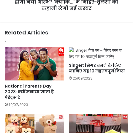
रा
होगा नया आरंभ? 'क्योंकि...' में मिहिर-तुलसी की
B
ष्ट्री
h
कहानी लेगी नई करवट
य
i
ला
K
इ
a
Related Articles
ट
b
हा
h
उ
i
स
B
दि
a
व
h
Singer: सिंगर बनने के लिए
स
u
जानिए यह 10 महतवपूर्ण टिप्स
,
T
25/09/2023
ज
h
National Parents Day
हा
i
2023: क्यों मनाया जाता है
जों
:
पेरेंट्स डे
का
टू
19/07/2023
सं
टे
र
गा
क्ष
भ
क
रो
औ
सा