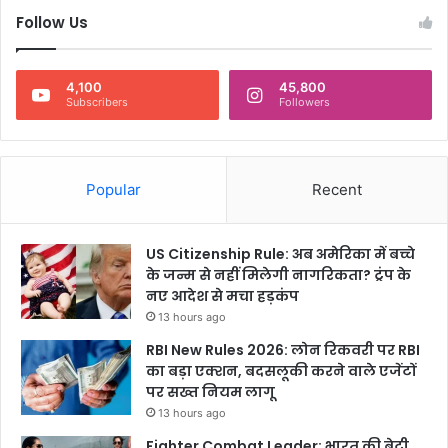
तु
Follow Us
ल
सी
की
4,100
45,800
क
Subscribers
Followers
हा
नी
ले
गी
Popular
Recent
न
ई
क
US Citizenship Rule: अब अमेरिका में बच्चे
र
के जन्म से नहीं मिलेगी नागरिकता? ट्रंप के
व
नए आदेश से मचा हड़कंप
ट
13 hours ago
RBI New Rules 2026: लोन रिकवरी पर RBI
का बड़ा एक्शन, बदसलूकी करने वाले एजेंटों
पर सख्त नियम लागू
13 hours ago
Fighter Combat Leader: भारत की बेटी