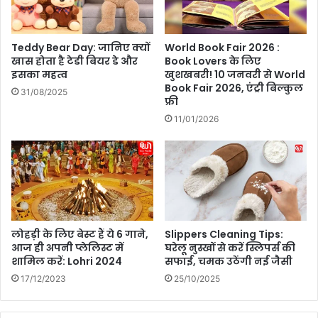
र
या
प्र
हो
का
गा
Teddy Bear Day: जानिए क्यों
World Book Fair 2026 :
श
न
खास होता है टेडी बियर डे और
Book Lovers के लिए
मा
या
इसका महत्व
खुशखबरी! 10 जनवरी से World
र्ग
Book Fair 2026, एंट्री बिल्कुल
आ
31/08/2025
फ्री
द
रं
र्श
भ
11/01/2026
क
?
'
क्यों
कि
.
.
.
लोहड़ी के लिए बेस्ट हैं ये 6 गाने,
Slippers Cleaning Tips:
'
आज ही अपनी प्लेलिस्ट में
घरेलू नुस्खों से करें स्लिपर्स की
में
शामिल करें: Lohri 2024
सफाई, चमक उठेंगी नई जैसी
मि
17/12/2023
25/10/2025
हि
र
-