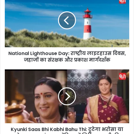
a
t
i
o
n
a
l
L
National Lighthouse Day: राष्ट्रीय लाइटहाउस दिवस,
i
जहाजों का संरक्षक और प्रकाश मार्गदर्शक
g
h
t
K
h
y
o
u
u
n
s
k
e
i
D
S
a
a
y
a
:
Kyunki Saas Bhi Kabhi Bahu Thi: टूटेगा भरोसा या
s