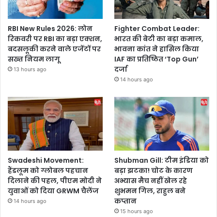
RBI New Rules 2026: लोन
Fighter Combat Leader:
रिकवरी पर RBI का बड़ा एक्शन,
भारत की बेटी का बड़ा कमाल,
बदसलूकी करने वाले एजेंटों पर
भावना कांत ने हासिल किया
सख्त नियम लागू
IAF का प्रतिष्ठित ‘Top Gun’
दर्जा
13 hours ago
14 hours ago
Swadeshi Movement:
Shubman Gill: टीम इंडिया को
हैंडलूम को ग्लोबल पहचान
बड़ा झटका! चोट के कारण
दिलाने की पहल, पीएम मोदी ने
अभ्यास मैच नहीं खेल रहे
युवाओं को दिया GRWM चैलेंज
शुभमन गिल, राहुल बने
कप्तान
14 hours ago
15 hours ago