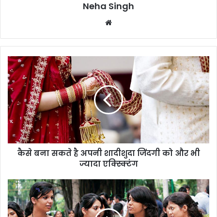
Neha Singh
We
bsi
te
कै
से
ब
ना
स
क
ते
है
अ
कैसे बना सकते है अपनी शादीशुदा जिंदगी को और भी
प
ज्यादा एक्स्क्टिंग
नी
शा
दी
अ
शु
ग
दा
र
जिं
आ