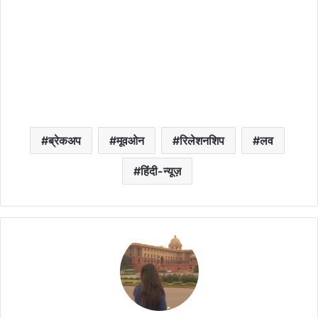
ब्रेकअप
मूवओन
रिलेशनशिप
लव
हिंदी-न्यूज़