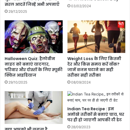
ज
सरल आदतें जिन्हें अभी अपनाएँ
03/02/2024
रु
29/12/2025
र
क
रे
Halloween Quiz: हैलोवीन
Weight Loss के लिए कितनी
नाइट को बनाएं यादगार,
देर और किस समय करें वॉक?
परिवार और दोस्तों के लिए स्पूकी
जानें वजन घटाने का सही
क्विज़ आइडियाज
तरीका सही तरीका
29/10/2025
08/09/2024
Indian Tea Recipe : इन
अनोखे तरीकों से बनाएं चाय, घर
पर ही हो जाएगी आपकी टी डेट
28/09/2023
क्या आपको भी लगता है