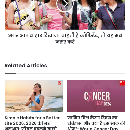
द
प
गी
बा
को
हा
औ
र
र
दि
भी
अगर आप बाहार दिखाना चाहती है कॉंफिडेंट, तो यह सब
खा
ज्या
जरुर करे
ना
दा
चा
ए
ह
क्स्क्टिं
ती
Related Articles
ग
है
कॉं
फि
डें
ट
,
तो
य
ह
Simple Habits for a Better
जानिए विश्व कैंसर दिवस का
स
Life 2026, 2026 की नई
इतिहास, और क्या है इस साल की
ब
शुरुआत: जीवन बदलने वाली
थीम?: World Cancer Day