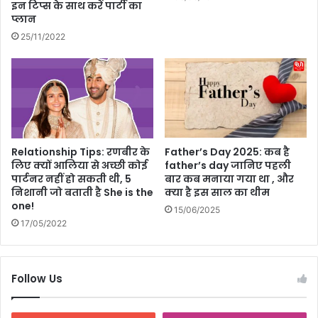
इन टिप्‍स के साथ करें पार्टी का
अ
प्‍लान
प
25/11/2022
ना
एं
ये
7
ज
रू
री
स्कि
Relationship Tips: रणबीर के
Father’s Day 2025: कब है
न
लिए क्यों आलिया से अच्छी कोई
father’s day जानिए पहली
के
पार्टनर नहीं हो सकती थी, 5
बार कब मनाया गया था , और
य
निशानी जो बताती है She is the
क्या है इस साल का थीम
र
one!
15/06/2025
टि
17/05/2022
प्स
Follow Us