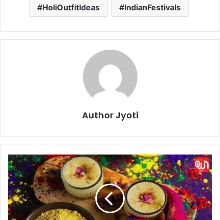
HoliOutfitIdeas
IndianFestivals
Author Jyoti
H
o
l
i
D
i