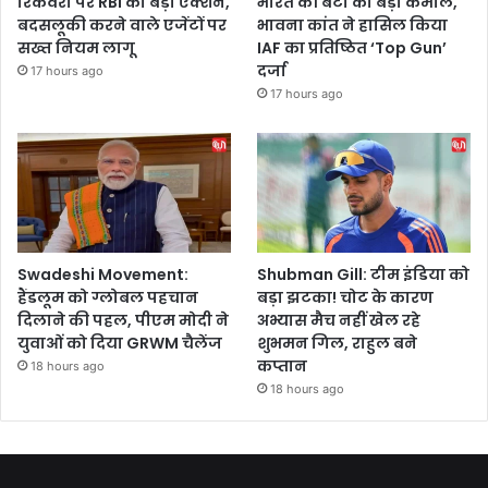
रिकवरी पर RBI का बड़ा एक्शन,
भारत की बेटी का बड़ा कमाल,
बदसलूकी करने वाले एजेंटों पर
भावना कांत ने हासिल किया
सख्त नियम लागू
IAF का प्रतिष्ठित ‘Top Gun’
दर्जा
17 hours ago
17 hours ago
Swadeshi Movement:
Shubman Gill: टीम इंडिया को
हैंडलूम को ग्लोबल पहचान
बड़ा झटका! चोट के कारण
दिलाने की पहल, पीएम मोदी ने
अभ्यास मैच नहीं खेल रहे
युवाओं को दिया GRWM चैलेंज
शुभमन गिल, राहुल बने
कप्तान
18 hours ago
18 hours ago