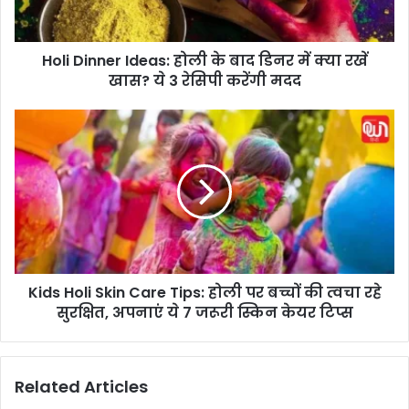
n
n
e
Holi Dinner Ideas: होली के बाद डिनर में क्या रखें
r
खास? ये 3 रेसिपी करेंगी मदद
I
d
e
K
a
i
s
d
:
s
हो
H
ली
o
के
l
बा
i
द
S
डि
Kids Holi Skin Care Tips: होली पर बच्चों की त्वचा रहे
k
न
सुरक्षित, अपनाएं ये 7 जरूरी स्किन केयर टिप्स
i
र
n
में
C
क्या
a
Related Articles
र
r
खें
e