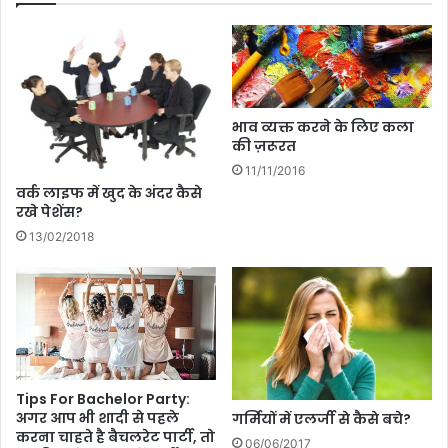
खा
T
स
i
?
p
ये
s
3
:
रे
हो
भाव व्यक्त करने के लिए कला
सि
ली
की ज़रूरत
पी
प
11/11/2016
क
र
वर्क लाइफ में खुद के अंदर कैसे
रें
ब
रखे पेशेंस?
गी
च्चों
13/02/2018
म
की
द
त्व
द
चा
र
हे
सु
र
क्षि
Tips For Bachelor Party:
अगर आप भी शादी से पहले
त
गर्मियों में एलर्जी से कैसे बचे?
करना चाहते है बैचलरेट पार्टी, तो
,
06/06/2017