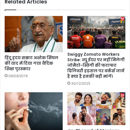
Related Articles
ने
n
र
c
द्द
e
,
r
1
D
8
a
ए
y
य
:
र
ओ
Swiggy Zomato Workers
पो
वे
हिंदू ह्दय सम्राट अशोक सिंघल
Strike: न्यू ईयर पर नहीं मिलेगी
र्ट्स
रि
की याद में दिया गया वैदिक
जोमैटो-स्विगी की फटाफट
बं
शिक्षा पुरस्कार
य
डिलिवरी हड़ताल पर वर्कर्स जानें
द
न
है क्या है इनकी बड़ी मांगें।
06/09/2019
,
कैं
30/12/2025
सु
स
र
र
क्षा
को
ए
ना
जें
क
सि
हो
यां
,
स
जा