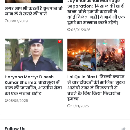
Jay Bhanushali Marriage
त
Separation: 14 साल की शादी
ग
अगर आप भी करतीं है धुम्रपान तो
खत्म बोले हमारी कहानी में
र्क
रू
जान लें ये खतरे की बातें
कोई विलेन नहीं | वे आगे भी एक
क
06/07/2019
दूसरे का सम्मान करते रहेंगे|
ब
06/01/2026
नो
,
वि
श्व
डि
म्ब
ग्रं
थि
Haryana Martyr Dinesh
Lal Quila Blast: दिल्ली ब्लास्ट
कैं
Kumar Sharma: बारामूला में
में चार डॉक्टरों की साजिश! मुख्य
स
पाक की फायरिंग, भारतीय सेना
आरोपी उमर ने गिरफ्तारी से
र
का एक जवान शहीद
बचने के लिए किया फिदायीन
दि
हमला
08/05/2025
व
11/11/2025
स
2
0
2
Follow Us