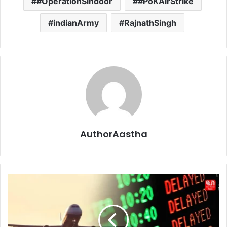
#OperationSindoor
#PoKAirStrike
indianArmy
RajnathSingh
AuthorAastha
O
p
e
r
a