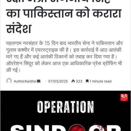
का पाकिस्तान को करारा
संदेश
पहलगाम नरसंहार के 15 दिन बाद भारतीय सेना ने पाकिस्तान और
गुलाम कश्मीर में एयरस्ट्राइक की है। इस कार्रवाई में आठ आतंकी
मारे गए हैं और कई आतंकी ठिकानों को तबाह कर दिया गया है।
ऑपरेशन सिंदूर को लेकर आज एक आधिकारिक प्रेस ब्रीफिंग भी
की गई।
AuthorAastha
S
07/05/2025
323
1 minute read
e
n
d
a
n
e
m