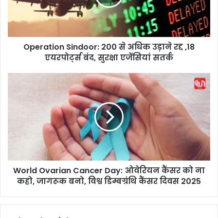
t
i
o
n
Operation Sindoor: 200 से अधिक उड़ाने रद्द ,18
S
एयरपोर्ट्स बंद, सुरक्षा एजेंसियां सतर्क
i
n
d
W
o
o
o
r
r
l
:
d
2
O
0
v
0
a
से
r
अ
World Ovarian Cancer Day: ओवेरियन कैंसर को ना
i
धि
कहो, जागरूक बनो, विश्व डिम्बग्रंथि कैंसर दिवस 2025
a
क
n
उ
C
ड़ा
a