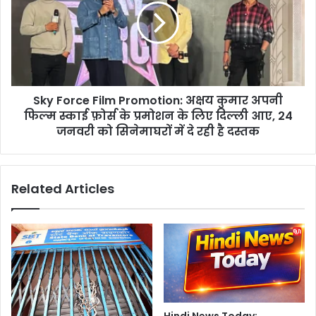
न
F
बॉ
o
य
r
नी
c
र
e
ज
F
चो
Sky Force Film Promotion: अक्षय कुमार अपनी
i
प
फिल्म स्काई फ़ोर्स के प्रमोशन के लिए दिल्ली आए, 24
l
ड़ा
m
जनवरी को सिनेमाघरों में दे रही है दस्तक
ने
P
हि
r
मा
o
Related Articles
नी
m
से
o
की
t
शा
i
दी
o
,
n
जा
:
नि
अ
ए
क्ष