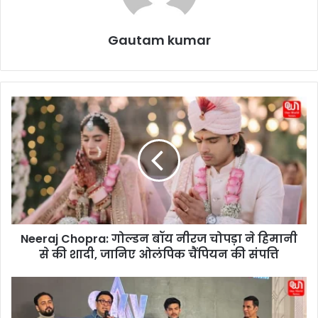
Gautam kumar
N
e
e
r
a
j
C
h
o
Neeraj Chopra: गोल्डन बॉय नीरज चोपड़ा ने हिमानी
p
से की शादी, जानिए ओलंपिक चैंपियन की संपत्ति
r
a
:
S
गो
k
ल्ड
y