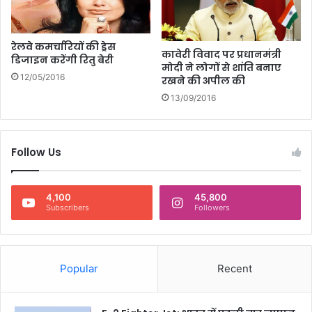
दि
ल्ली
आ
ए
रेलवे कमर्चारियों की ड्रेस
कावेरी विवाद पर प्रधानमंत्री
डिजाइन करेंगी रितु बेरी
,
मोदी ने लोगों से शांति बनाए
2
12/05/2016
रखने की अपील की
4
13/09/2016
ज
न
व
री
Follow Us
को
सि
ने
4,100
45,800
मा
Subscribers
Followers
घ
रों
में
दे
Popular
Recent
र
ही
है