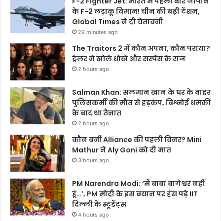
F-2 Fighter Jet: भारत में पहली बार जापान
द
के F-2 लड़ाकू विमान! चीन की बढ़ी टेंशन,
स्त
Global Times ने दी चेतावनी
क
29 minutes ago
The Traitors 2 में कौन अपना, कौन पराया?
ट्रेलर ने खोले धोखे और सस्पेंस के राज
2 hours ago
Salman Khan: सलमान खान के घर के बाहर
पुलिसकर्मी की मौत से हड़कंप, बिश्नोई धमकी
के बाद था तैनात
2 hours ago
कौन बनीं Alliance की पहली विनर? Mini
Mathur ने Aly Goni को दी मात
3 hours ago
PM Narendra Modi: ‘मैं बाबा बागेश्वर नहीं
हूं…’, PM मोदी के इस बयान पर हंस पड़े IIT
दिल्ली के स्टूडेंट्स
4 hours ago