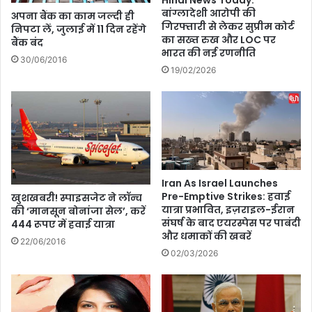
Hindi News Today:
ओ
य
बांग्लादेशी आरोपी की
अपना बैंक का काम जल्दी ही
लं
कु
गिरफ्तारी से लेकर सुप्रीम कोर्ट
निपटा लें, जुलाई में 11 दिन रहेंगे
पि
मा
का सख्त रुख और LOC पर
बैंक बंद
क
र
भारत की नई रणनीति
30/06/2016
चैं
अ
19/02/2026
पि
प
य
नी
न
फि
की
ल्म
सं
स्का
प
ई
त्ति
फ़ो
र्स
Iran As Israel Launches
Pre-Emptive Strikes: हवाई
के
खुशखबरी! स्पाइसजेट ने लॉन्च
यात्रा प्रभावित, इज़राइल-ईरान
की ‘मानसून बोनांजा सेल’, करें
प्र
संघर्ष के बाद एयरस्पेस पर पाबंदी
444 रूपए में हवाई यात्रा
मो
और धमाकों की खबरें
श
22/06/2016
02/03/2026
न
के
लि
ए