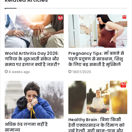
ट
त
,
का
R
न
i
या
c
दा
e
वा
W
,
a
"
World Arthritis Day 2026:
Pregnancy Tips: माँ बनने से
t
स
गठिया के शुरुआती संकेत और
पहले प्रदूषण से सावधान, शिशु
e
ल
समय पर इलाज क्यों है जरूरी?
के लिए बढ़ सकती है मुश्किलें
r
मा
4 weeks ago
18/01/2025
T
न
o
खा
n
न
e
के
r
लि
से
ए
त्व
प
चा
र
Healthy Brain : बिना किसी
ब
फे
अधिक ठंड लगना नहीं है
हेवी एक्सरसाइज के दिमाग को
ना
सामान्य
क्ट
रखें हेल्दी, सही खान-पान और