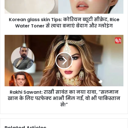
g
l
a
Korean glass skin Tips: कोरियन ब्यूटी सीक्रेट, Rice
s
Water Toner से त्वचा बनाएं बेदाग और ग्लोइंग
s
s
k
R
i
a
n
k
T
h
i
i
p
S
s
a
:
w
को
a
रि
Rakhi Sawant: राखी सावंत का नया दावा, "सलमान
n
य
खान के लिए परफेक्ट भाभी मिल गई, वो भी पाकिस्तान
t
न
:
से!"
ब्यू
रा
टी
खी
सी
सा
Related Articles
क्रे
वं