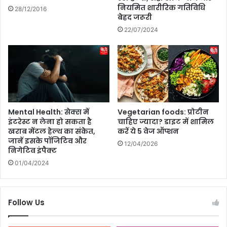
एं
नियमित शारीरिक गतिविधि
भा
28/12/2016
बेहद जरूरी
बे
भी
दा
मि
22/07/2024
ग
ल
औ
ग
र
ई
ग्लो
,
इं
वो
ग
भी
पा
Mental Health: सेक्स में
Vegetarian foods: प्रोटीन
कि
इंटरेस्ट न लेना हो सकता है
चाहिए ज्यादा? डाइट में शामिल
स्ता
खराब मेंटल हेल्थ का संकेत,
करें ये 5 वेज ऑप्शन
न
जानें इसके पॉजिटिव और
12/04/2026
से
निगेटिव इंपैक्ट
!
01/04/2024
"
Follow Us