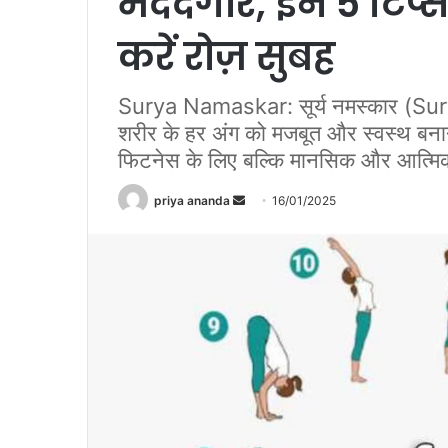
मददगार, इन 5 टिप्स
करें रोज़ सुबह
Surya Namaskar: सूर्य नमस्कार (Sury
शरीर के हर अंग को मजबूत और स्वस्थ बना
फिटनेस के लिए बल्कि मानसिक और आत्मिक 
priya ananda
S
16/01/2025
e
n
d
a
n
e
m
a
i
l