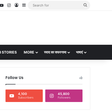
nterest
YouTube
Instagram
Log In
Sidebar
Search
for
 STORIES
MORE
स्वाद का सफरनामा
भाषाएं
Follow Us
4,100
45,800
Subscribers
Followers