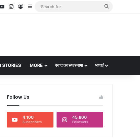
nterest
YouTube
Instagram
Log In
Sidebar
Search
for
 STORIES
MORE
स्वाद का सफरनामा
भाषाएं
Follow Us
4,100
45,800
Subscribers
Followers