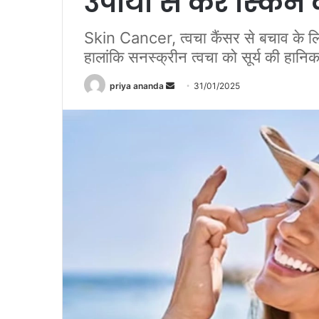
उपायों से करें स्किन
Skin Cancer, त्वचा कैंसर से बचाव के लिए
हालांकि सनस्क्रीन त्वचा को सूर्य की हानिक
priya ananda
S
31/01/2025
e
n
d
a
n
e
m
a
i
l