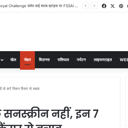
Facebook
X
Pi
Old Monk और Royal Challenge समेत कई शराब ब्रांड्स पर FSSAI का बड़ा फैसला
खेल
सेहत
बिज़नस
राशिफल
पर्यटन
लाइफस्टाइल
WEB
 से करें स्किन कैंसर से बचाव
सनस्क्रीन नहीं, इन 7