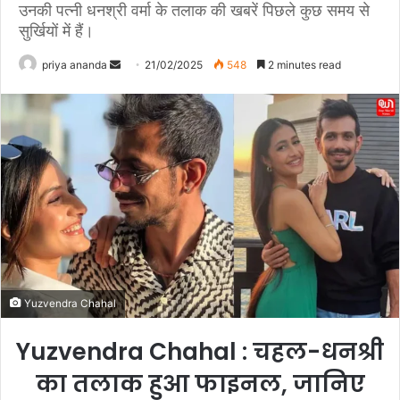
उनकी पत्नी धनश्री वर्मा के तलाक की खबरें पिछले कुछ समय से
सुर्खियों में हैं।
priya ananda
S
21/02/2025
548
2 minutes read
e
n
d
a
n
e
m
a
i
l
Yuzvendra Chahal
Yuzvendra Chahal : चहल-धनश्री
का तलाक हुआ फाइनल, जानिए