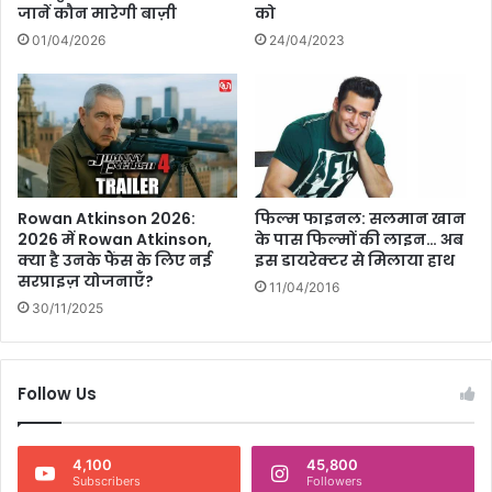
जानें कौन मारेगी बाज़ी
को
खें
लो
01/04/2026
24/04/2023
गों
की
प
ह
ली
प्र
ति
फिल्म फाइनल: सलमान खान
Rowan Atkinson 2026:
क्रि
के पास फिल्मों की लाइन… अब
2026 में Rowan Atkinson,
या
इस डायरेक्टर से मिलाया हाथ
क्या है उनके फैंस के लिए नई
!
सरप्राइज़ योजनाएँ?
11/04/2016
30/11/2025
Follow Us
4,100
45,800
Subscribers
Followers