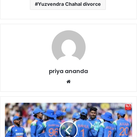
Yuzvendra Chahal divorce
priya ananda
We
bsi
te
I
N
D
v
s