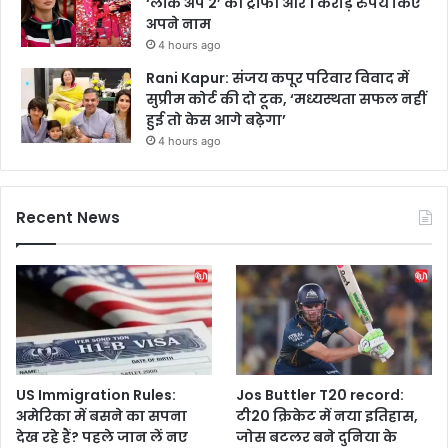
‘लॉक अप 2’ की ट्रॉफी और 1 करोड़ रुपये किए
अपने नाम
4 hours ago
Rani Kapur: संजय कपूर परिवार विवाद में
सुप्रीम कोर्ट की दो टूक, ‘मध्यस्थता सफल नहीं
हुई तो केस आगे बढ़ेगा’
4 hours ago
Recent News
US Immigration Rules:
Jos Buttler T20 record:
अमेरिका में बसने का सपना
टी20 क्रिकेट में नया इतिहास,
देख रहे हैं? पहले जान लें नए
जोस बटलर बने दुनिया के