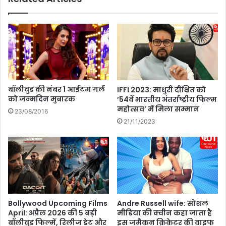
र
e
भी
w
अं
:
क
N
ता
E
लि
E
का
K
में
'
बॉलीवुड की नंबर 1 आईटम गर्ल
IFFI 2023: माधुरी दीक्षित को
पी
का
को जन्‍मदिन मुबारक
’54वें भारतीय अंतर्राष्ट्रीय फिल्म
छे
प
महोत्सव’ में मिला सम्मान
23/08/2016
क्यों
ह
21/11/2023
?
ला
रि
व्यू
आ
या
सा
म
ने
Bollywood Upcoming Films
Andre Russell wife: सोशल
,
April: अप्रैल 2026 की 5 बड़ी
मीडिया की क्वीन कहा जाता है
दे
बॉलीवुड फिल्में, रिलीज डेट और
इस जमैकन क्रिकेटर की वाइफ