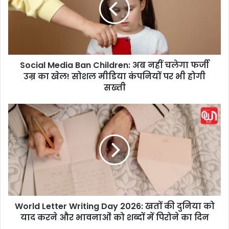
a
l
M
e
d
Social Media Ban Children: अब नहीं चलेगा फर्जी
i
उम्र का खेल! सोशल मीडिया कंपनियों पर भी होगी
a
B
सख्ती
a
n
W
C
o
h
r
i
l
l
d
d
L
r
e
e
t
n
t
:
World Letter Writing Day 2026: खतों की दुनिया को
e
अ
याद करने और भावनाओं को शब्दों में पिरोने का दिन
r
ब
W