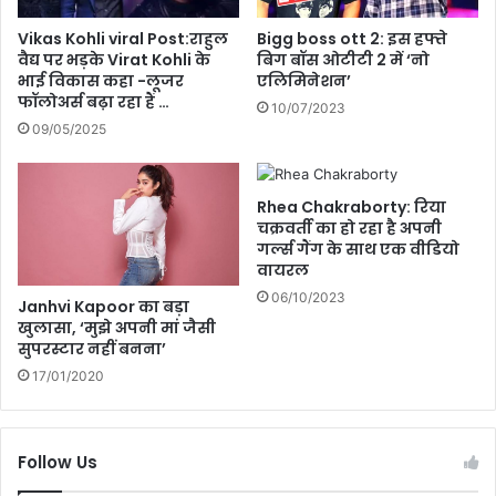
नि
या
यों
द
Vikas Kohli viral Post:राहुल
Bigg boss ott 2: इस हफ्ते
प
क
वैद्य पर भड़के Virat Kohli के
बिग बॉस ओटीटी 2 में ‘नो
र
भाई विकास कहा -लूजर
एलिमिनेशन’
र
फॉलोअर्स बढ़ा रहा हैं …
भी
ने
10/07/2023
हो
औ
09/05/2025
गी
र
स
भा
ख्ती
व
Rhea Chakraborty: रिया
ना
चक्रवर्ती का हो रहा है अपनी
ओं
गर्ल्स गैंग के साथ एक वीडियो
को
वायरल
श
06/10/2023
Janhvi Kapoor का बड़ा
ब्दों
खुलासा, ‘मुझे अपनी मां जैसी
में
सुपरस्टार नहीं बनना’
पि
17/01/2020
रो
ने
का
दि
Follow Us
न