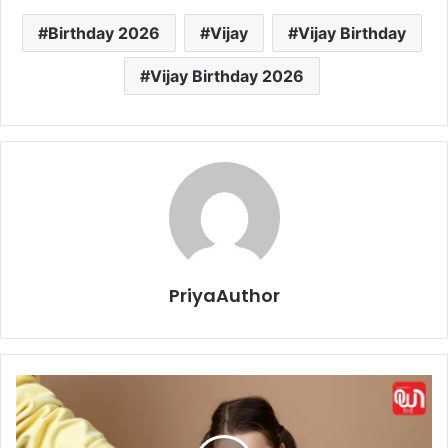
Birthday 2026
Vijay
Vijay Birthday
Vijay Birthday 2026
PriyaAuthor
S
o
c
i