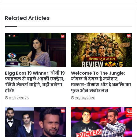
न
r
हीं
i
Related Articles
च
t
ले
i
गा
n
फ
g
र्जी
D
उ
a
म्र
y
का
2
खे
0
Bigg Boss 19 Winner: बीबी 19
Welcome To The Jungle:
ल
2
फाइनल से पहले भड़की एक्ट्रेस,
जंगल में दंगल है मजेदार,
!
6
‘जिसे मेकर्स चाहेंगे, वही बनेगा
एक्शन-रोमांस और देशभक्ति का
सो
:
हीरो!’
फुल ऑन मनोरंजन
श
ख
05/12/2025
26/06/2026
ल
तों
मी
की
डि
दु
या
नि
कं
या
प
को