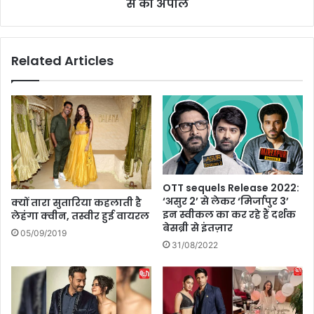
के
से की अपील
M
रा
o
ष्ट्री
d
य
i
Related Articles
स
:
म्मा
A
न
I
से
C
कि
W
या
A
ग
का
या
ब
स
ड़ा
OTT sequels Release 2022:
म्मा
ब
‘असुर 2’ से लेकर ‘मिर्जापुर 3’
क्यों तारा सुतारिया कहलाती है
नि
या
इन स्वीकल का कर रहे हैं दर्शक
लेहंगा क्वीन, तस्वीर हुई वायरल
त
न
बेसब्री से इंतज़ार
05/09/2019
,
,
31/08/2022
त्रि
P
पु
M
रा
मो
के
दी
मु
से