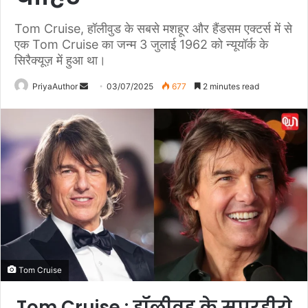
Tom Cruise, हॉलीवुड के सबसे मशहूर और हैंडसम एक्टर्स में से
एक Tom Cruise का जन्म 3 जुलाई 1962 को न्यूयॉर्क के
सिरैक्यूज़ में हुआ था।
PriyaAuthor
S
03/07/2025
677
2 minutes read
e
n
d
a
n
e
m
a
i
l
Tom Cruise
Tom Cruise : हॉलीवुड के सुपरहीरो