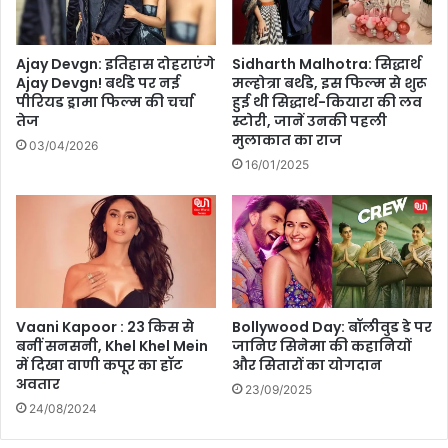
ख्य
की
मं
अ
त्री
पी
Ajay Devgn: इतिहास दोहराएंगे
Sidharth Malhotra: सिद्धार्थ
आ
ल
Ajay Devgn! बर्थडे पर नई
मल्होत्रा बर्थडे, इस फिल्म से शुरू
ज
पीरियड ड्रामा फिल्म की चर्चा
हुई थी सिद्धार्थ-कियारा की लव
तेज
स्टोरी, जानें उनकी पहली
क
मुलाकात का राज
रें
03/04/2026
गे
16/01/2025
मं
त्रि
मं
ड
ल
का
वि
Vaani Kapoor : 23 किस से
Bollywood Day: बॉलीवुड डे पर
स्ता
बनीं सनसनी, Khel Khel Mein
जानिए सिनेमा की कहानियों
र
में दिखा वाणी कपूर का हॉट
और सितारों का योगदान
अवतार
23/09/2025
24/08/2024