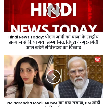
n
d
i
N
e
w
s
Hindi News Today: पीएम मोदी को घाना के राष्ट्रीय
T
सम्मान से किया गया सम्मानित, त्रिपुरा के मुख्यमंत्री
o
d
आज करेंगे मंत्रिमंडल का विस्तार
a
y
P
:
M
पी
N
ए
a
म
r
मो
e
दी
n
को
d
घा
r
ना
PM Narendra Modi: AICWA का बड़ा बयान, PM मोदी
a