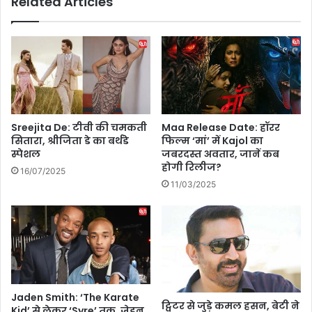
Related Articles
ला
नी
य
या
न
ठं
का
डा
म
,
जा
क्या
क
है
,
स्वा
ला
Sreejita De: टीवी की चमकती
Maa Release Date: हॉरर
स्थ्य
इ
सितारा, श्रीजिता डे का बर्थडे
फिल्म ‘मां’ में Kajol का
के
व
स्पेशल
जबरदस्त अवतार, जानें कब
लि
मै
होगी रिलीज?
16/07/2025
ए
च
11/03/2025
बे
में
ह
के
त
ए
र
ल
?
रा
हु
ल
प
Jaden Smith: ‘The Karate
ट्विटर से जुड़े कमल हसन, बेटी ने
र
Kid’ से लेकर ‘Syre’ तक, जे़डन