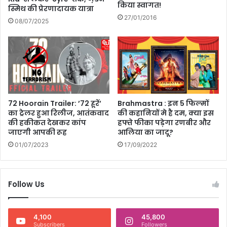
किया स्वागत!
स्मिथ की प्रेरणादायक यात्रा
तं
27/01/2016
ज
08/07/2025
,
रो
हि
त
श
र्मा
से
72 Hoorain Trailer: ’72 हूरें’
Brahmastra : इन 5 फिल्मों
जु
का ट्रेलर हुआ रिलीज, आतंकवाद
की कहानियों मे है दम, क्या इस
ड़ी
की हकीकत देखकर कांप
हफ्ते फीका पड़ेगा रणबीर और
दि
जाएगी आपकी रूह
आलिया का जादू?
ल
01/07/2023
17/09/2022
च
स्प
घ
ट
Follow Us
ना
4,100
45,800
Subscribers
Followers