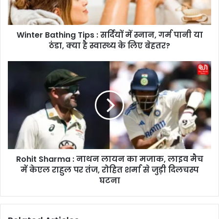
B
a
t
Winter Bathing Tips : सर्दियों में स्नान, गर्म पानी या
h
ठंडा, क्या है स्वास्थ्य के लिए बेहतर?
i
n
g
R
T
o
i
h
p
i
s
t
:
S
स
h
र्दि
a
यों
r
में
Rohit Sharma : नाथन लायन का मजाक, लाइव मैच
m
स्ना
में केएल राहुल पर तंज, रोहित शर्मा से जुड़ी दिलचस्प
a
न
:
घटना
,
ना
ग
थ
र्म
न
पा