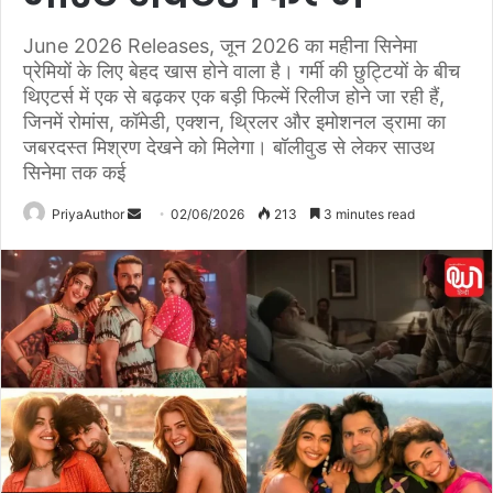
June 2026 Releases, जून 2026 का महीना सिनेमा
प्रेमियों के लिए बेहद खास होने वाला है। गर्मी की छुट्टियों के बीच
थिएटर्स में एक से बढ़कर एक बड़ी फिल्में रिलीज होने जा रही हैं,
जिनमें रोमांस, कॉमेडी, एक्शन, थ्रिलर और इमोशनल ड्रामा का
जबरदस्त मिश्रण देखने को मिलेगा। बॉलीवुड से लेकर साउथ
सिनेमा तक कई
PriyaAuthor
S
02/06/2026
213
3 minutes read
e
n
d
a
n
e
m
a
i
l