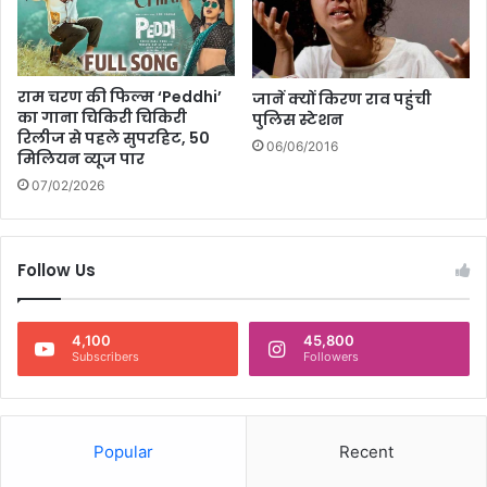
ण
से
र
क्षा
राम चरण की फिल्म ‘Peddhi’
जानें क्यों किरण राव पहुंची
क्षे
का गाना चिकिरी चिकिरी
पुलिस स्टेशन
त्र
रिलीज से पहले सुपरहिट, 50
06/06/2016
में
मिलियन व्यूज पार
न
07/02/2026
या
इ
ति
Follow Us
हा
स
4,100
45,800
Subscribers
Followers
Popular
Recent