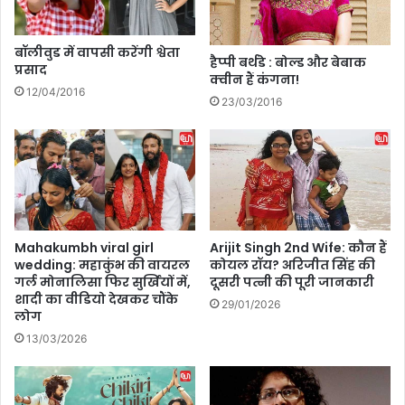
इ
न
न
?
इं
बॉलीवुड में वापसी करेंगी श्वेता
डि
हैप्पी बर्थडे : बोल्ड और बेबाक
प्रसाद
या
क्वीन हैं कंगना!
12/04/2016
की
23/03/2016
ब
ड़ी
उ
ड़ा
न
!
M
Mahakumbh viral girl
Arijit Singh 2nd Wife: कौन हैं
K
wedding: महाकुंभ की वायरल
कोयल रॉय? अरिजीत सिंह की
1
गर्ल मोनालिसा फिर सुर्खियों में,
दूसरी पत्नी की पूरी जानकारी
के
शादी का वीडियो देखकर चौंके
29/01/2026
स
लोग
फ
13/03/2026
ल
प
री
क्ष