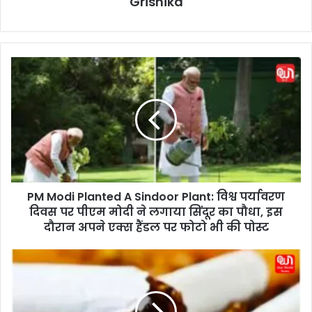
Grishika
P
M
M
o
d
i
P
l
a
PM Modi Planted A Sindoor Plant: विश्व पर्यावरण
n
दिवस पर पीएम मोदी ने लगाया सिंदूर का पौधा, इस
t
e
दौरान अपने एक्स हैंडल पर फोटो भी की पोस्ट
d
A
S
S
m
i
o
n
k