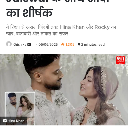
का शीर्षक
ये रिश्ता से असल जिंदगी तक: Hina Khan और Rocky का
प्यार, वफादारी और ताकत का सफर
Grishika
S
05/06/2025
1,305
2 minutes read
e
n
d
a
n
e
m
a
i
l
Hina Khan