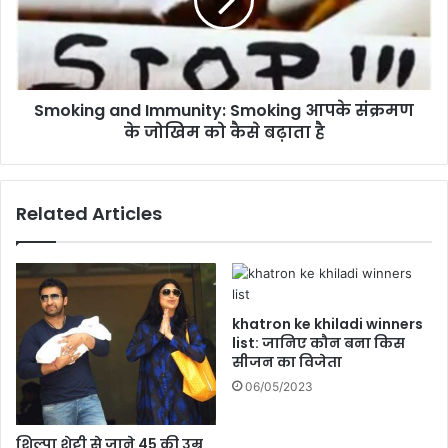
d
i
o
n
o
g
r
a
P
n
l
Smoking and Immunity: Smoking आपके संक्रमण
d
a
के जोखिम को कैसे बढ़ाता है
I
n
m
t
m
:
u
Related Articles
वि
n
श्व
i
प
t
र्या
y
व
:
र
S
khatron ke khiladi winners
ण
m
list: जानिए कौन बना किस
दि
सीजन का विजेता
o
व
k
06/05/2023
स
i
प
n
र
शिल्पा शेट्टी से जाने 45 की उम्र
g