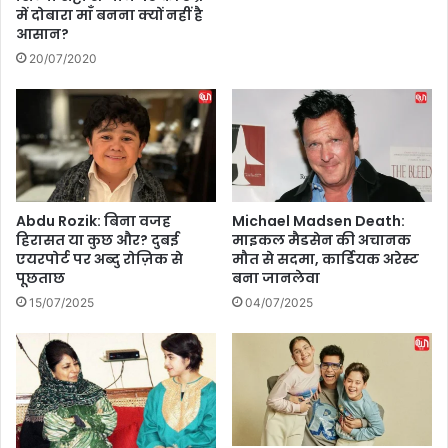
में दोबारा माँ बनना क्यों नहीं है
पी
आ
आसान?
ए
प
म
20/07/2020
के
मो
सं
दी
क्र
ने
म
ल
ण
गा
के
या
जो
सिं
खि
Abdu Rozik: बिना वजह
Michael Madsen Death:
दू
म
हिरासत या कुछ और? दुबई
माइकल मैडसेन की अचानक
र
को
एयरपोर्ट पर अब्दु रोज़िक से
मौत से सदमा, कार्डियक अरेस्ट
का
कै
पूछताछ
बना जानलेवा
पौ
से
15/07/2025
04/07/2025
धा
ब
,
ढ़ा
इ
ता
स
है
दौ
रा
न