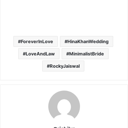
ForeverInLove
HinaKhanWedding
LoveAndLaw
MinimalistBride
RockyJaiswal