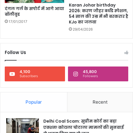
अ
Karan Johar birthday
दंगल गर्ल के सपोर्ट में आगे आया
प
2026: करण जौहर बर्थडे स्पेशल,
बॉलीवुड
ने
54 साल की उम्र में भी बरकरार है
ए
KJo का जलवा
17/01/2017
क्स
29/04/2026
हैं
ड
ल
Follow Us
प
र
फो
टो
4,100
45,800
Subscribers
Followers
भी
की
पो
स्ट
Popular
Recent
Delhi Coal Scam: सुप्रीम कोर्ट का बड़ा
एक्शन! कोयला घोटाला मामलों की सुनवाई