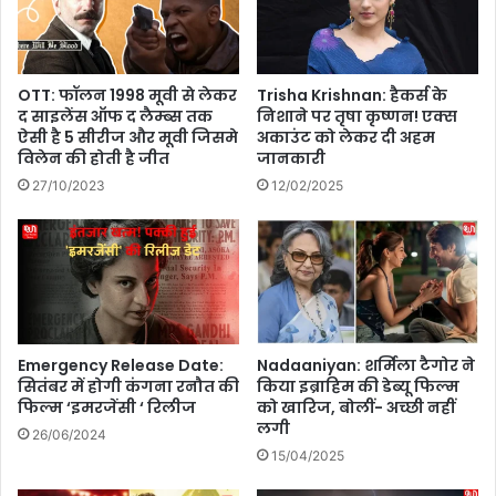
टे
र
स्टें
ती
ट
से
का
जु
OTT: फॉलन 1998 मूवी से लेकर
Trisha Krishnan: हैकर्स के
ख
ड़ा
द साइलेंस ऑफ द लैम्ब्स तक
निशाने पर तृषा कृष्णन! एक्स
त्म
त्यो
ऐसी है 5 सीरीज और मूवी जिसमे
अकाउंट को लेकर दी अहम
हु
हा
विलेन की होती है जीत
जानकारी
आ
र
27/10/2023
12/02/2025
स
,
फ
जा
र
नि
ए
लो
ह
ड़ी
औ
Emergency Release Date:
Nadaaniyan: शर्मिला टैगोर ने
र
सितंबर में होगी कंगना रनौत की
किया इब्राहिम की डेब्यू फिल्म
फिल्म ‘इमरजेंसी ‘ रिलीज
को खारिज, बोलीं- अच्छी नहीं
उ
लगी
स
26/06/2024
की
15/04/2025
प