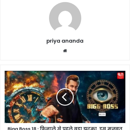
priya ananda
We
bsi
te
B
i
g
g
B
o
s
s
1
Bigg Boss 18 : फिनाले से पहले बड़ा झटका, इस मजबूत
8