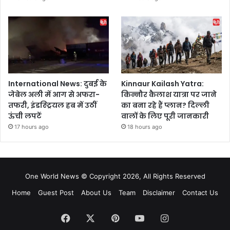
International News: दुबई के
Kinnaur Kailash Yatra:
जेबेल अली में आग से अफरा-
किन्नौर कैलाश यात्रा पर जाने
तफरी, इंडस्ट्रियल हब में उठीं
का बना रहे हैं प्लान? दिल्ली
ऊंची लपटें
वालों के लिए पूरी जानकारी
17 hours ago
18 hours ago
One World News © Copyright 2026, All Rights Reserved
Home
Guest Post
About Us
Team
Disclaimer
Contact Us
Facebook
X
Pinterest
YouTube
Instagram