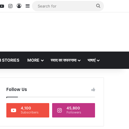
nterest
YouTube
Instagram
Log In
Sidebar
Search
for
 STORIES
MORE
स्वाद का सफरनामा
भाषाएं
Follow Us
4,100
45,800
Subscribers
Followers