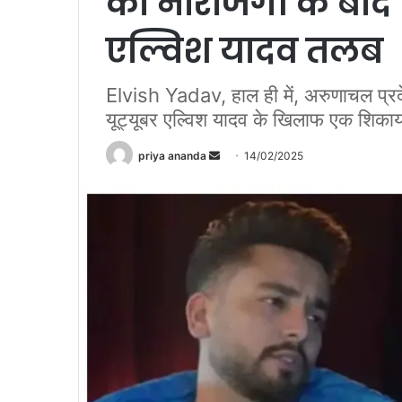
की नाराजगी के बाद
एल्विश यादव तलब
Elvish Yadav, हाल ही में, अरुणाचल प्
यूट्यूबर एल्विश यादव के खिलाफ एक शिकायत
priya ananda
S
14/02/2025
e
n
d
a
n
e
m
a
i
l