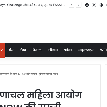
Facebook
X
Pi
Old Monk और Royal Challenge समेत कई शराब ब्रांड्स पर FSSAI का बड़ा फैसला
खेल
सेहत
बिज़नस
राशिफल
पर्यटन
लाइफस्टाइल
WEB
ाराजगी के बाद NCW की सख्ती, एल्विश यादव तलब
रुणाचल महिला आयोग