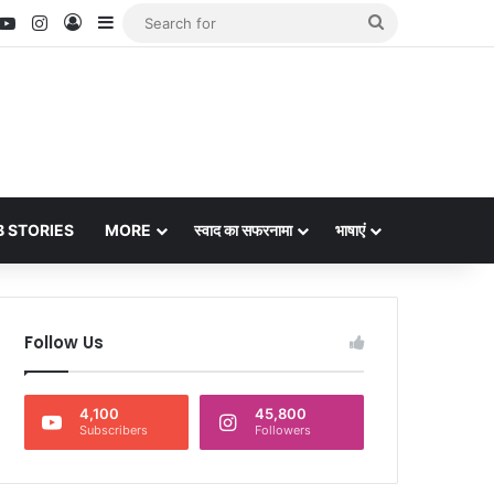
nterest
YouTube
Instagram
Log In
Sidebar
Search
for
 STORIES
MORE
स्वाद का सफरनामा
भाषाएं
Follow Us
4,100
45,800
Subscribers
Followers