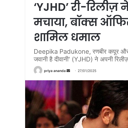
‘YJHD’ री-रिलीज़ 
मचाया, बॉक्स ऑफिस 
शामिल धमाल
Deepika Padukone, रणबीर कपूर और दीपि
जवानी है दीवानी' (YJHD) ने अपनी रिली
priya ananda
S
27/01/2025
e
n
d
a
n
e
m
a