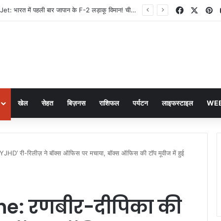
Facebook
X
Pi
F-2 Fighter Jet: भारत में पहली बार जापान के F-2 लड़ाकू विमान! चीन की बढ़ी टेंशन, Global Times ने दी चेतावनी
खेल
सेहत
बिज़नस
राशिफल
पर्यटन
लाइफस्टाइल
WEB
D’ री-रिलीज़ ने बॉक्स ऑफिस पर मचाया, बॉक्स ऑफिस की टॉप मूवीज में हुई
e: रणबीर-दीपिका की