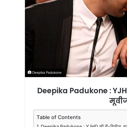
i
l
Deepika Padukone
Deepika Padukone : YJHD 
मूवीज 
Table of Contents
Deepika Padukone : YJHD की री-रिलीज़, हाईएस्ट ग