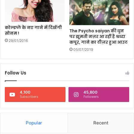
च
क
रि
ली
कोल्डप्ले के नए गाने में दिखेंगी
ज़
The Psycho saiyan की धुन
सोनम !
पर झूमती नज़र आ रहीं हैं श्रध्दा
जो
29/01/2016
कपूर, गाने का टीज़र हुआ आउट
आ
प
05/07/2019
मि
स
न
Follow Us
हीं
क
र
4,100
45,800
स
Subscribers
Followers
क
ते
Popular
Recent