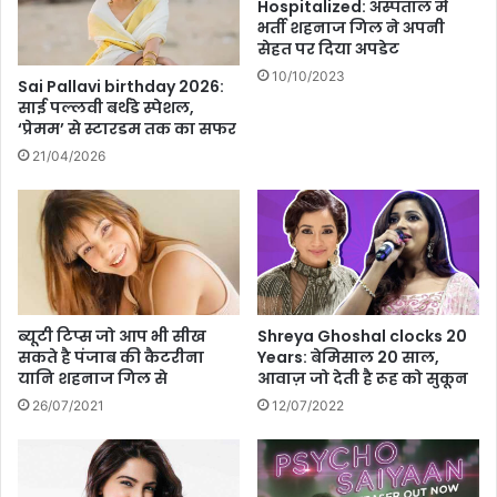
न
Hospitalized: अस्पताल में
बॉ
व
भर्ती शहनाज गिल ने अपनी
स
सेहत पर दिया अपडेट
री
1
के
10/10/2023
Sai Pallavi birthday 2026:
8
दू
साई पल्लवी बर्थडे स्पेशल,
के
स
‘प्रेमम’ से स्टारडम तक का सफर
फि
रे
21/04/2026
ना
स
ले
प्ता
में
ह
आ
में
ई
ओ
अ
टी
ड़
टी
च
प
ब्यूटी टिप्स जो आप भी सीख
Shreya Ghoshal clocks 20
नें
र
सकते है पंजाब की कैटरीना
Years: बेमिसाल 20 साल,
ध
यानि शहनाज गिल से
आवाज़ जो देती है रूह को सुकून
मा
26/07/2021
12/07/2022
ल
,
रो
मां