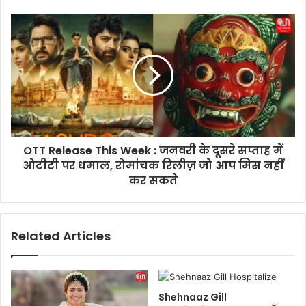
फै
मि
O
ली
T
वी
T
क
R
ने
e
बि
l
गा
e
ड़ा
a
इ
s
न
OTT Release This Week : जनवरी के दूसरे सप्ताह में
e
5
ओटीटी पर धमाल, रोमांचक रिलीज़ जो आप मिस नहीं
T
कं
h
कर सकते
टे
i
स्टें
s
ट्स
W
Related Articles
का
e
खे
e
ल
k
,
:
बि
ज
Shehnaaz Gill
ग