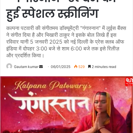
हुई स्पेशल स्क्रीनिंग
कल्पना पटवारी की संगीतमय डॉक्यूमेंट्री "गंगास्नान" में लुईस बैंक्स
ने संगीत दिया है और भिखारी ठाकुर ने इसके बोल लिखे हैं इस
रविवार यानी 5 जनवरी 2025 को नई दिल्ली के प्रेस क्लब ऑफ
इंडिया में दोपहर 3:00 बजे से शाम 6:00 बजे तक इसे रिलीज़
और प्रदर्शित किया।
Gautam kumar
S
06/01/2025
529
2 minutes read
e
n
d
a
n
e
m
a
i